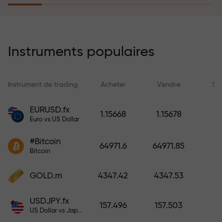
rêves simplement en effectuant un
dépôt
Le programme d’assurance des
risques rembourse vos pertes et
Instruments populaires
garantit un triplement des profits
en 6 mois. Tradez en toute
tranquillité — votre capital est
Instrument de trading
Acheter
Vendre
Sp
protégé !
EURUSD.fx
1.15668
1.15678
Euro vs US Dollar
Déposez des fonds et recevez un
bonus 1 000 fois supérieur à votre
#Bitcoin
64971.6
64971.85
dépôt. X1000 n’est pas une erreur.
Bitcoin
Plus le dépôt est important, plus le
multiplicateur est élevé.
GOLD.m
4347.42
4347.53
USDJPY.fx
157.496
157.503
US Dollar vs Japanese Yen