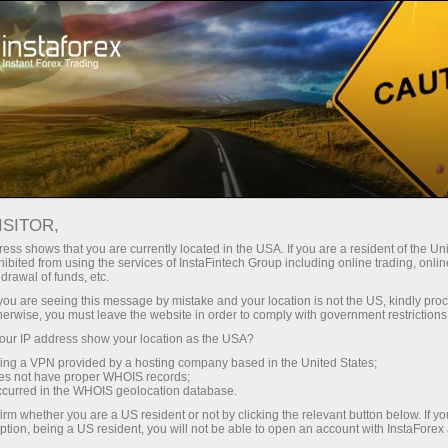
Spreads
minimes — profit maximal
ISITOR,
ess shows that you are currently located in the USA. If you are a resident of the Uni
Bonus de 30 %
ibited from using the services of InstaFintech Group including online trading, online
Avec InstaForex, vous accédez à
drawal of funds, etc.
des conditions vraiment
sur chaque dépôt
k you are seeing this message by mistake and your location is not the US, kindly pro
compétitives : effet de levier
herwise, you must leave the website in order to comply with government restrictions
jusqu’à 1:5000, parmi les meilleurs
ur IP address show your location as the USA?
Vitesse
spreads et commissions du
sing a VPN provided by a hosting company based in the United States;
marché, ainsi que des conditions
oes not have proper WHOIS records;
dans le trading et sur l’autoroute
occurred in the WHOIS geolocation database.
avantageuses pour le trading
irm whether you are a US resident or not by clicking the relevant button below. If y
d’actions et d’indices.
ption, being a US resident, you will not be able to open an account with InstaForex
Votre jackpot personnel de cadeaux
Nous avons développé un