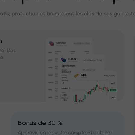
licateur du marc
ads, protection et bonus sont les clés de vos gains st
n
hé. Des
hé
Bonus de 30 %
Approvisionnez votre compte et obtenez