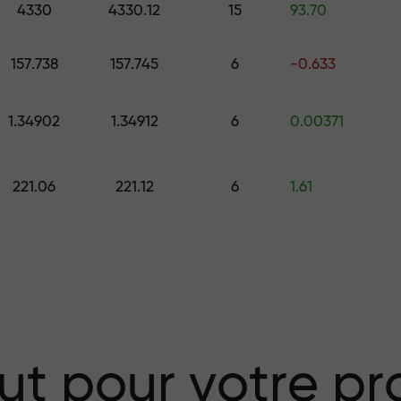
4330
4330.12
15
93.70
157.738
157.745
6
-0.633
 choisissez un cadeau d’une valeur all
.
1.34902
1.34912
6
0.00371
221.06
221.12
6
1.61
isque — nous
vos profits
 X1000 — le plus
ut pour votre pro