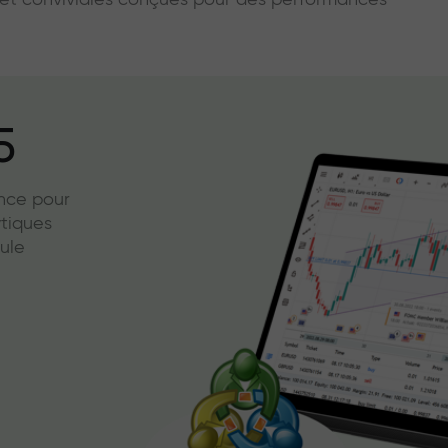
s et conviviales conçues pour des performances
5
ence pour
ytiques
ule