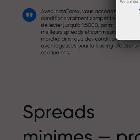
We are sorr
Avec InstaForex, vous accédez à des
conditions vraiment compétitives : effet
de levier jusqu’à 1:5000, parmi les
meilleurs spreads et commissions du
marché, ainsi que des conditions
avantageuses pour le trading d’actions
et d’indices.
Nous avons développé un système de
bonus qui rend le trading encore plus
mbre
attractif. Chaque client InstaForex peut
recevoir un bonus allant jusqu’à 30 % sur
son dépôt et profiter d’autres promotion
et offres spéciales.
Spreads
La vitesse sur la piste et la rapidité en
minimes — pr
trading partagent les mêmes valeurs.
Aleš Loprais apporte l’esprit de