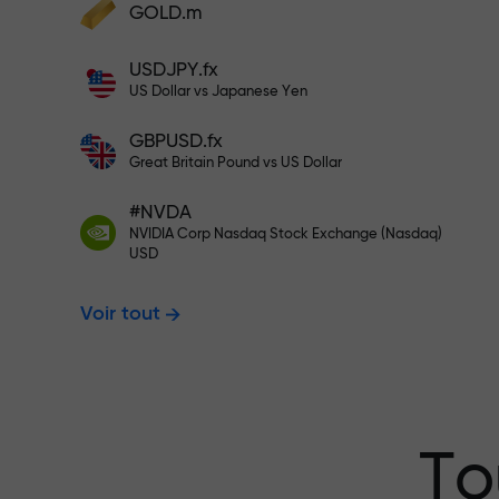
cadeaux
GOLD.m
Déposez des fonds et recevez un bonus 1
USDJPY.fx
000 fois supérieur à votre dépôt. X1000
US Dollar vs Japanese Yen
n’est pas une erreur. Plus le dépôt est
Déposez sur votre compte $333 —
important, plus le multiplicateur est élevé
GBPUSD.fx
Great Britain Pound vs US Dollar
$1,500
#NVDA
NVIDIA Corp Nasdaq Stock Exchange (Nasdaq)
USD
Tradez sans r
Voir tout
garantissons 
Bonus jusqu’à
To