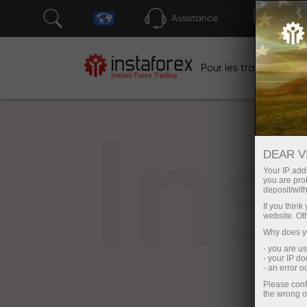
Assistance
Ouver
Po
Pour les traders
In
DEAR V
Your IP addr
you are proh
deposit/with
If you thin
website. Ot
Why does yo
- you are u
- your IP d
- an error 
Please conf
the wrong o