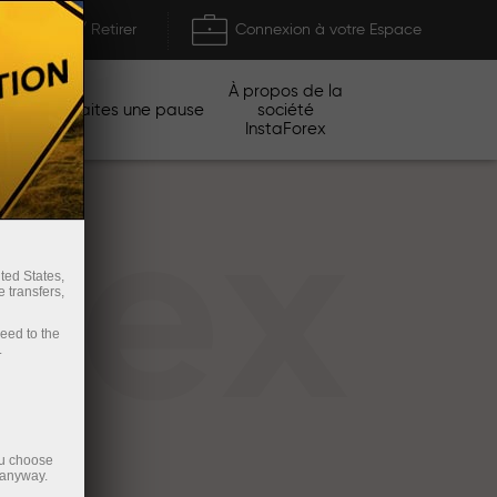
Déposer / Retirer
Connexion à votre Espace
À propos de la
gnes
Faites une pause
société
InstaForex
rex
ted States,
 transfers,
ceed to the
.
ou choose
 anyway.