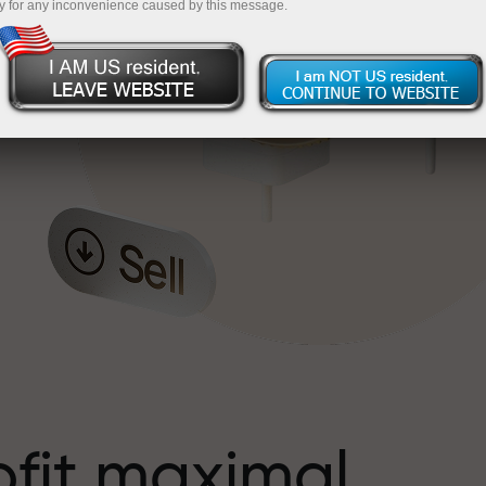
y for any inconvenience caused by this message.
s
ofit maximal