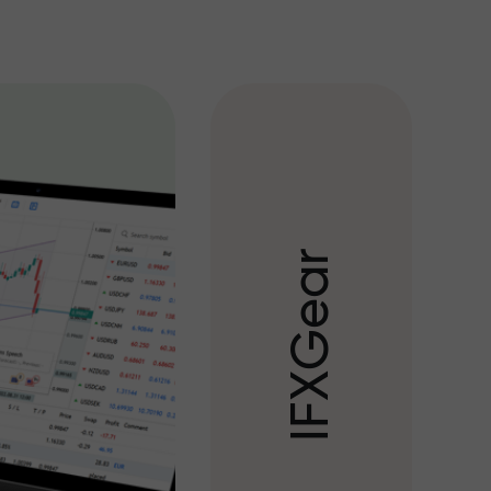
r
a
e
G
X
F
I