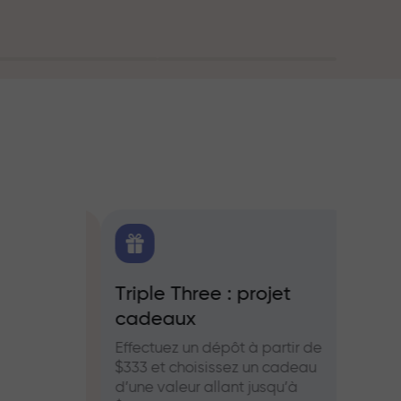
oute
FX.CO
Triple Three : projet
Bonus
cadeaux
es pour le
Partic
aies et les
InstaF
Effectuez un dépôt à partir de
profits
$333 et choisissez un cadeau
d’une valeur allant jusqu’à