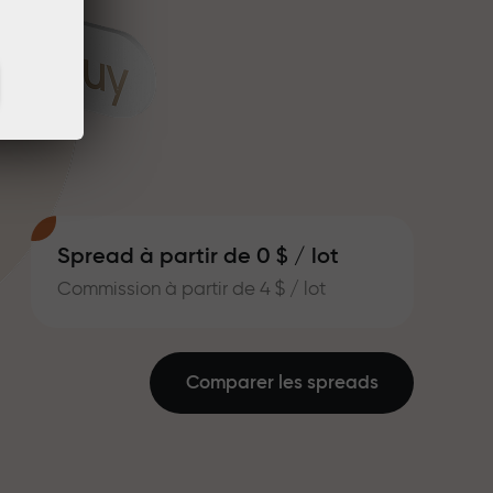
Spread à partir de 0 $ / lot
Commission à partir de 4 $ / lot
Comparer les spreads