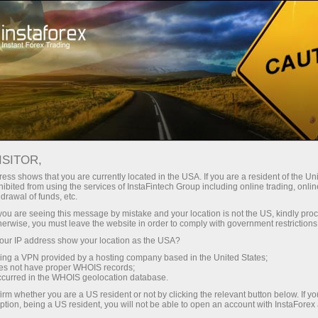
ture rapide de compte
Plateforme de trading
ur les traders
Pour les
Pour les
Campa
débutants
investisseurs
partenaires
staFo
ISITOR,
ess shows that you are currently located in the USA. If you are a resident of the Uni
ibited from using the services of InstaFintech Group including online trading, online
drawal of funds, etc.
k you are seeing this message by mistake and your location is not the US, kindly pro
herwise, you must leave the website in order to comply with government restrictions
ur IP address show your location as the USA?
sing a VPN provided by a hosting company based in the United States;
oes not have proper WHOIS records;
occurred in the WHOIS geolocation database.
irm whether you are a US resident or not by clicking the relevant button below. If y
ption, being a US resident, you will not be able to open an account with InstaForex