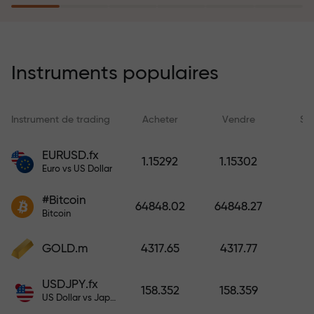
rêves simplement en effectuant un
dépôt
Le programme d’assurance des
risques rembourse vos pertes et
Instruments populaires
garantit un triplement des profits
en 6 mois. Tradez en toute
tranquillité — votre capital est
Instrument de trading
Acheter
Vendre
Sp
protégé !
EURUSD.fx
1.15292
1.15302
Euro vs US Dollar
Déposez des fonds et recevez un
bonus 1 000 fois supérieur à votre
#Bitcoin
64848.02
64848.27
dépôt. X1000 n’est pas une erreur.
Bitcoin
Plus le dépôt est important, plus le
multiplicateur est élevé.
GOLD.m
4317.65
4317.77
USDJPY.fx
158.352
158.359
US Dollar vs Japanese Yen