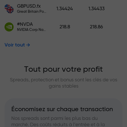
GBPUSD.fx
1.34424
1.34433
Great Britain Pound vs US Dollar
#NVDA
218.8
218.86
NVIDIA Corp Nasdaq Stock Exchange (Nasdaq) USD
Voir tout
Tout pour votre profit
Spreads, protection et bonus sont les clés de vos
gains stables
Économisez sur chaque transaction
Nos spreads sont parmi les plus bas du
marché. Des coûts réduits à l’entrée et à la