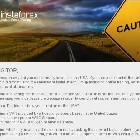
Spreads
minimes — profit maximal
ISITOR,
ess shows that you are currently located in the USA. If you are a resident of the Uni
Bonus de 30 %
ibited from using the services of InstaFintech Group including online trading, online
Avec InstaForex, vous accédez à
drawal of funds, etc.
des conditions vraiment
sur chaque dépôt
k you are seeing this message by mistake and your location is not the US, kindly pro
compétitives : effet de levier
herwise, you must leave the website in order to comply with government restrictions
jusqu’à 1:5000, parmi les meilleurs
ur IP address show your location as the USA?
Vitesse
spreads et commissions du
sing a VPN provided by a hosting company based in the United States;
marché, ainsi que des conditions
oes not have proper WHOIS records;
dans le trading et sur l’autoroute
occurred in the WHOIS geolocation database.
avantageuses pour le trading
irm whether you are a US resident or not by clicking the relevant button below. If y
d’actions et d’indices.
ption, being a US resident, you will not be able to open an account with InstaForex
Votre jackpot personnel de cadeaux
Nous avons développé un