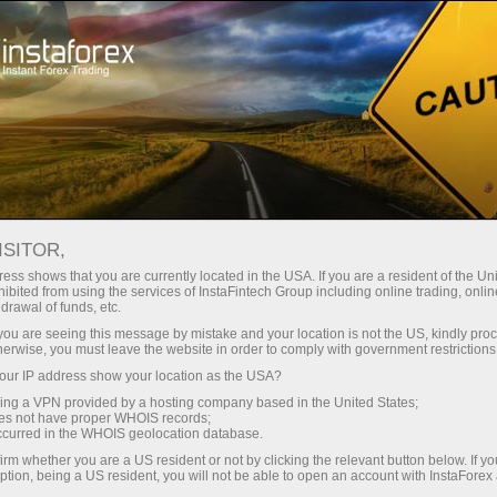
Spreads
minimes — profit maximal
ISITOR,
ess shows that you are currently located in the USA. If you are a resident of the Uni
Bonus de 30 %
ibited from using the services of InstaFintech Group including online trading, online
Avec InstaForex, vous accédez à
drawal of funds, etc.
des conditions vraiment
sur chaque dépôt
k you are seeing this message by mistake and your location is not the US, kindly pro
compétitives : effet de levier
herwise, you must leave the website in order to comply with government restrictions
jusqu’à 1:5000, parmi les meilleurs
ur IP address show your location as the USA?
Vitesse
spreads et commissions du
sing a VPN provided by a hosting company based in the United States;
marché, ainsi que des conditions
oes not have proper WHOIS records;
dans le trading et sur l’autoroute
occurred in the WHOIS geolocation database.
avantageuses pour le trading
irm whether you are a US resident or not by clicking the relevant button below. If y
d’actions et d’indices.
ption, being a US resident, you will not be able to open an account with InstaForex
Votre jackpot personnel de cadeaux
Nous avons développé un