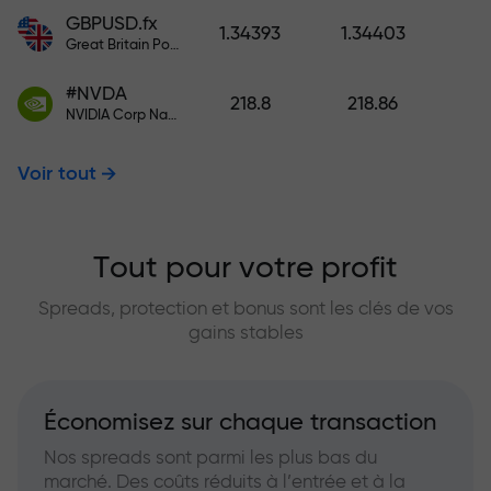
GBPUSD.fx
1.34393
1.34403
Great Britain Pound vs US Dollar
#NVDA
218.8
218.86
NVIDIA Corp Nasdaq Stock Exchange (Nasdaq) USD
Voir tout
Tout pour votre profit
Spreads, protection et bonus sont les clés de vos
gains stables
Économisez sur chaque transaction
Nos spreads sont parmi les plus bas du
marché. Des coûts réduits à l’entrée et à la