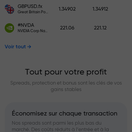
GBPUSD.fx
1.34902
1.34912
Great Britain Pound vs US Dollar
#NVDA
221.06
221.12
NVIDIA Corp Nasdaq Stock Exchange (Nasdaq) USD
Voir tout
Tout pour votre profit
Spreads, protection et bonus sont les clés de vos
gains stables
Économisez sur chaque transaction
Nos spreads sont parmi les plus bas du
marché. Des coûts réduits à l’entrée et à la