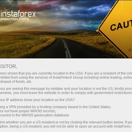
Spreads
minimes — profit maximal
ISITOR,
ess shows that you are currently located in the USA. If you are a resident of the Uni
Bonus de 30 %
ibited from using the services of InstaFintech Group including online trading, online
Avec InstaForex, vous accédez à
drawal of funds, etc.
des conditions vraiment
sur chaque dépôt
k you are seeing this message by mistake and your location is not the US, kindly pro
compétitives : effet de levier
herwise, you must leave the website in order to comply with government restrictions
jusqu’à 1:5000, parmi les meilleurs
ur IP address show your location as the USA?
Vitesse
spreads et commissions du
sing a VPN provided by a hosting company based in the United States;
marché, ainsi que des conditions
oes not have proper WHOIS records;
dans le trading et sur l’autoroute
occurred in the WHOIS geolocation database.
avantageuses pour le trading
irm whether you are a US resident or not by clicking the relevant button below. If y
d’actions et d’indices.
ption, being a US resident, you will not be able to open an account with InstaForex
Votre jackpot personnel de cadeaux
Nous avons développé un