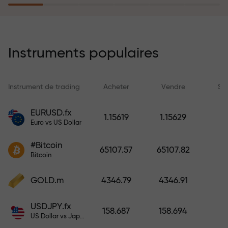
rêves simplement en effectuant un
dépôt
Le programme d’assurance des
risques rembourse vos pertes et
Instruments populaires
garantit un triplement des profits
en 6 mois. Tradez en toute
tranquillité — votre capital est
Instrument de trading
Acheter
Vendre
Sp
protégé !
EURUSD.fx
1.15619
1.15629
Euro vs US Dollar
Déposez des fonds et recevez un
bonus 1 000 fois supérieur à votre
#Bitcoin
65107.57
65107.82
dépôt. X1000 n’est pas une erreur.
Bitcoin
Plus le dépôt est important, plus le
multiplicateur est élevé.
GOLD.m
4346.79
4346.91
USDJPY.fx
158.687
158.694
US Dollar vs Japanese Yen