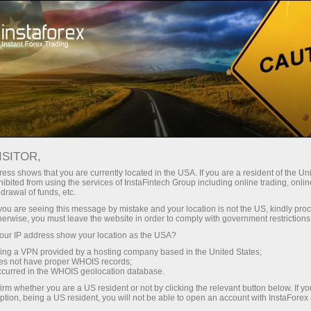
Spreads
minimes — profit maximal
ISITOR,
ess shows that you are currently located in the USA. If you are a resident of the Uni
Bonus de 30 %
ibited from using the services of InstaFintech Group including online trading, online
Avec InstaForex, vous accédez à
drawal of funds, etc.
des conditions vraiment
sur chaque dépôt
k you are seeing this message by mistake and your location is not the US, kindly pro
compétitives : effet de levier
herwise, you must leave the website in order to comply with government restrictions
jusqu’à 1:5000, parmi les meilleurs
ur IP address show your location as the USA?
Vitesse
spreads et commissions du
sing a VPN provided by a hosting company based in the United States;
marché, ainsi que des conditions
oes not have proper WHOIS records;
dans le trading et sur l’autoroute
occurred in the WHOIS geolocation database.
avantageuses pour le trading
irm whether you are a US resident or not by clicking the relevant button below. If y
d’actions et d’indices.
ption, being a US resident, you will not be able to open an account with InstaForex
Votre jackpot personnel de cadeaux
Nous avons développé un