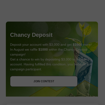
Chancy Deposit
Deposit your account with $3,000 and get
$1000
more!
In August we raffle
$1000
within the Chancy Deposit
campaign!
Get a chance to win by depositing $3,000 to a trading
account. Having fulfilled this condition, you become a
campaign participant.
JOIN CONTEST
GET BONUS
JOIN CONTEST
JOIN CONTEST