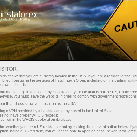
For Traders
Forex Analytics
Analytical Reviews
Technical analysis
ISITOR,
ess shows that you are currently located in the USA. If you are a resident of the Uni
10.06.2026 06:04 PM
ibited from using the services of InstaFintech Group including online trading, online
drawal of funds, etc.
GBP/USD – Analyse Smart Money :
k you are seeing this message by mistake and your location is not the US, kindly pro
herwise, you must leave the website in order to comply with government restrictions
l’inflation américaine a été conforme
ur IP address show your location as the USA?
aux attentes mais n’a pas déclenché
sing a VPN provided by a hosting company based in the United States;
de réaction significative du marché
oes not have proper WHOIS records;
occurred in the WHOIS geolocation database.
irm whether you are a US resident or not by clicking the relevant button below. If y
ption, being a US resident, you will not be able to open an account with InstaForex