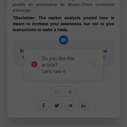
positifs en provenance du Moyen-Orient continuent
d’émerger.
*Disclaimer: The market analysis posted here is
meant to increase your awareness, but not to give
instructions to make a trade.
Email for authors of text and video analytical
content:
content-authors@instaforex.com
Do you like this
article?
Let's rate it
Technical analysis
0