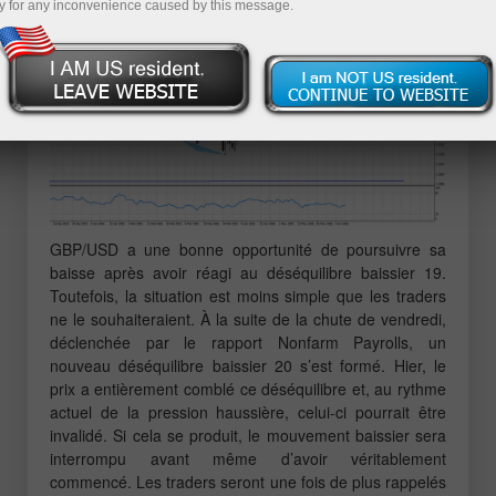
y for any inconvenience caused by this message.
GBP/USD a une bonne opportunité de poursuivre sa
baisse après avoir réagi au déséquilibre baissier 19.
Toutefois, la situation est moins simple que les traders
ne le souhaiteraient. À la suite de la chute de vendredi,
déclenchée par le rapport Nonfarm Payrolls, un
nouveau déséquilibre baissier 20 s’est formé. Hier, le
prix a entièrement comblé ce déséquilibre et, au rythme
actuel de la pression haussière, celui-ci pourrait être
invalidé. Si cela se produit, le mouvement baissier sera
interrompu avant même d’avoir véritablement
commencé. Les traders seront une fois de plus rappelés