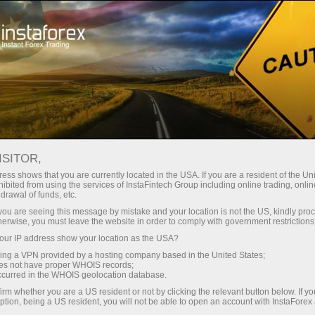
Spreads
minimes — profit maximal
ISITOR,
ess shows that you are currently located in the USA. If you are a resident of the Uni
Bonus de 30 %
ibited from using the services of InstaFintech Group including online trading, online
Avec InstaForex, vous accédez à
drawal of funds, etc.
des conditions vraiment
sur chaque dépôt
k you are seeing this message by mistake and your location is not the US, kindly pro
compétitives : effet de levier
herwise, you must leave the website in order to comply with government restrictions
jusqu’à 1:5000, parmi les meilleurs
ur IP address show your location as the USA?
Vitesse
spreads et commissions du
sing a VPN provided by a hosting company based in the United States;
marché, ainsi que des conditions
oes not have proper WHOIS records;
dans le trading et sur l’autoroute
occurred in the WHOIS geolocation database.
avantageuses pour le trading
irm whether you are a US resident or not by clicking the relevant button below. If y
d’actions et d’indices.
ption, being a US resident, you will not be able to open an account with InstaForex
Votre jackpot personnel de cadeaux
Nous avons développé un