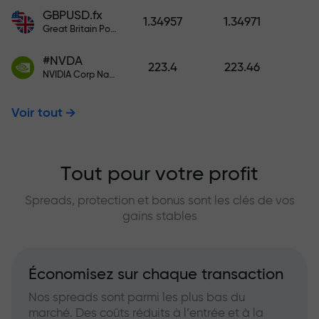
GBPUSD.fx
1.34957
1.34971
Great Britain Pound vs US Dollar
#NVDA
223.4
223.46
NVIDIA Corp Nasdaq Stock Exchange (Nasdaq) USD
Voir tout
Tout pour votre profit
Spreads, protection et bonus sont les clés de vos
gains stables
Économisez sur chaque transaction
Nos spreads sont parmi les plus bas du
marché. Des coûts réduits à l’entrée et à la