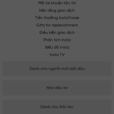
Mở tài khoản tức thì
Nền tảng giao dịch
Tiền thưởng InstaTrade
Gifts for replenishment
Điều kiện giao dịch
Phân tích Insta
Biểu đồ Insta
Insta TV
Dành cho người mới bắt đầu
Nhà đầu tư
Dành cho Đối tác