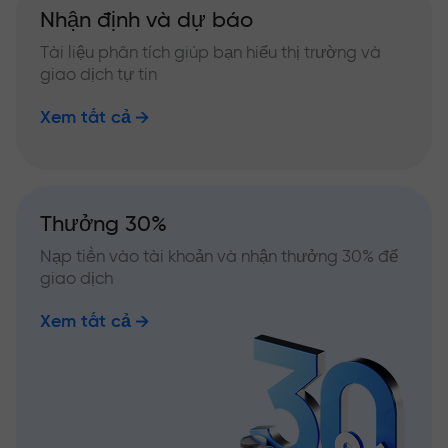
Nhận định và dự báo
Tài liệu phân tích giúp bạn hiểu thị trường và
giao dịch tự tin
Xem tất cả
Thưởng 30%
Nạp tiền vào tài khoản và nhận thưởng 30% để
giao dịch
Xem tất cả