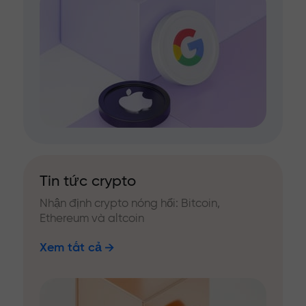
Tin tức crypto
Nhận định crypto nóng hổi: Bitcoin,
Ethereum và altcoin
Xem tất cả