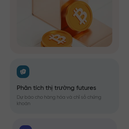
Phân tích thị trường futures
Dự báo cho hàng hóa và chỉ số chứng
khoán