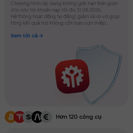
Chương trình áp dụng không giới hạn thời gian
cho các tài khoản nạp tối đa 31.08.2026.
Hệ thống hoạt động tự động: giảm rủi ro và giúp
tăng kết quả mà không cần bạn can thiệp.
Xem tất cả
Hơn 120 công cụ