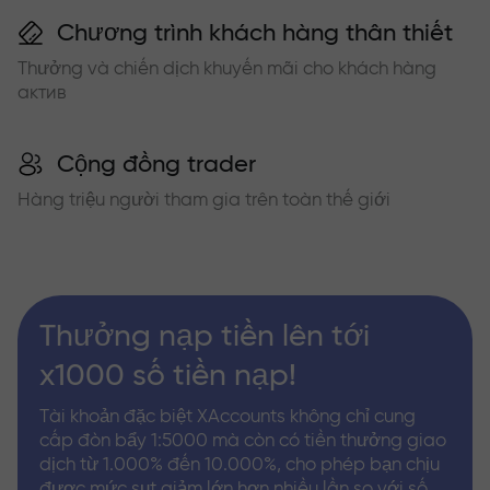
Chương trình khách hàng thân thiết
Thưởng và chiến dịch khuyến mãi cho khách hàng
актив
Cộng đồng trader
Hàng triệu người tham gia trên toàn thế giới
Thưởng nạp tiền lên tới
x1000 số tiền nạp!
Tài khoản đặc biệt XAccounts không chỉ cung
cấp đòn bẩy 1:5000 mà còn có tiền thưởng giao
dịch từ 1.000% đến 10.000%, cho phép bạn chịu
được mức sụt giảm lớn hơn nhiều lần so với số