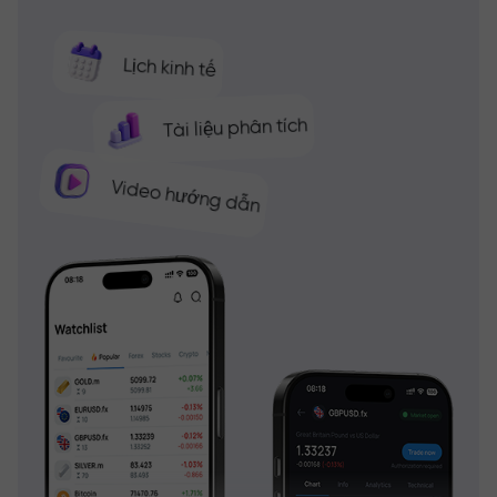
Lịch kinh tế
Tài liệu phân tích
Video hướng dẫn