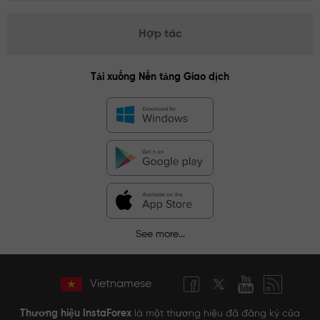
Hợp tác
Tải xuống Nền tảng Giao dịch
See more...
Vietnamese
Thương hiệu InstaForex
là một thương hiệu đã đăng ký của