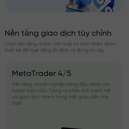
Nền tảng giao dịch tùy chỉnh
Chọn nền tảng nhanh, linh hoạt và thân thiện, được
thiết kế để hoạt động ổn định và đáng tin cậy
MetaTrader 4/5
Nền tảng chuyên nghiệp hàng đầu dành cho
trader toàn cầu. Công cụ phân tích mạnh mẽ
và giao dịch nhanh trong một giao diện duy
nhất