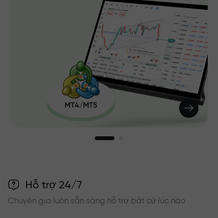
Hỗ trợ 24/7
Chuyên gia luôn sẵn sàng hỗ trợ bất cứ lúc nào