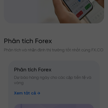
Phân tích Forex
Phân tích và nhận định thị trường tốt nhất cùng FX.CO
Phân tích Forex
Dự báo hàng ngày cho các cặp tiền tệ và
vàng
Xem tất cả