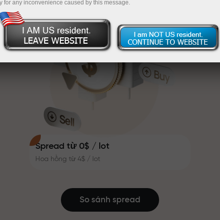
y for any inconvenience caused by this message.
thưởng giúp giao dịch hấp dẫn
InstaForex
Nạp $333 — chọn quà trị giá lên tới $1,500
hơn. Mỗi khách hàng InstaForex có
thể nhận thưởng lên tới 30% tiền
nạp và tận dụng các chương trình
Giao dịch không rủi ro — chúng tôi
khuyến mãi và ưu đãi đặc biệt
đảm bảo lợi nhuận của bạn
khác.
Tốc độ trên đường đua và tốc độ
Thưởng lên tới X1000 — hệ số nhân
giao dịch có cùng giá trị. Aleš
lớn nhất trên thị trường
Loprais mang tinh thần quyết tâm
và kỷ luật vào thế giới giao dịch,
với vai trò đối tác truyền cảm hứng
giúp khách hàng đạt được những
Spread từ 0$ / lot
mục tiêu tham vọng.
Hoa hồng từ 4$ / lot
Chúng tôi tặng quà thật, không
phải bonus hay mã khuyến mãi.
Mỗi khách hàng InstaForex có thể
So sánh spread
nhận iPhone, MacBook hoặc
chuyến du lịch mơ ước chỉ với một