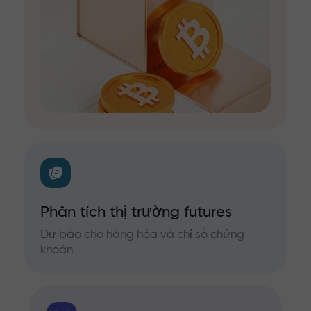
Phân tích thị trường futures
Dự báo cho hàng hóa và chỉ số chứng
khoán