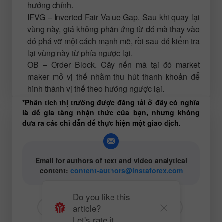
hướng chính.
IFVG – Inverted Fair Value Gap. Sau khi quay lại
vùng này, giá không phản ứng từ đó mà thay vào
đó phá vỡ một cách mạnh mẽ, rồi sau đó kiểm tra
lại vùng này từ phía ngược lại.
OB – Order Block. Cây nến mà tại đó market
maker mở vị thế nhằm thu hút thanh khoản để
hình thành vị thế theo hướng ngược lại.
*Phân tích thị trường được đăng tải ở đây có nghĩa
là để gia tăng nhận thức của bạn, nhưng không
đưa ra các chỉ dẫn để thực hiện một giao dịch.
Email for authors of text and video analytical
content:
content-authors@instaforex.com
Do you like this
article?
# GBP
# USD
# GBPUSD
Let's rate it