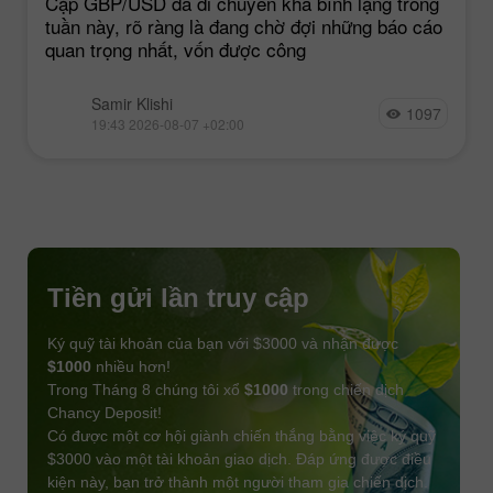
Cặp GBP/USD đã di chuyển khá bình lặng trong
tuần này, rõ ràng là đang chờ đợi những báo cáo
quan trọng nhất, vốn được công
Samir Klishi
1097
19:43 2026-08-07 +02:00
Tiền gửi lần truy cập
Ký quỹ tài khoản của bạn với $3000 và nhận được
$1000
nhiều hơn!
Trong Tháng 8 chúng tôi xổ
$1000
trong chiến dịch
Chancy Deposit!
Có được một cơ hội giành chiến thắng bằng việc ký quỹ
$3000 vào một tài khoản giao dịch. Đáp ứng được điều
kiện này, bạn trở thành một người tham gia chiến dịch.
NHẬN THƯỞNG