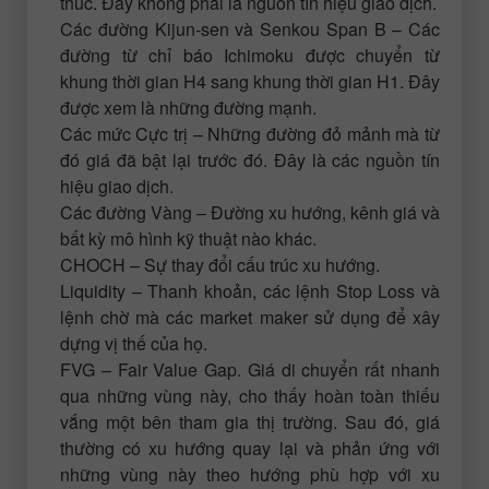
thúc. Đây không phải là nguồn tín hiệu giao dịch.
Các đường Kijun-sen và Senkou Span B – Các
đường từ chỉ báo Ichimoku được chuyển từ
khung thời gian H4 sang khung thời gian H1. Đây
được xem là những đường mạnh.
Các mức Cực trị – Những đường đỏ mảnh mà từ
đó giá đã bật lại trước đó. Đây là các nguồn tín
hiệu giao dịch.
Các đường Vàng – Đường xu hướng, kênh giá và
bất kỳ mô hình kỹ thuật nào khác.
CHOCH – Sự thay đổi cấu trúc xu hướng.
Liquidity – Thanh khoản, các lệnh Stop Loss và
lệnh chờ mà các market maker sử dụng để xây
dựng vị thế của họ.
FVG – Fair Value Gap. Giá di chuyển rất nhanh
qua những vùng này, cho thấy hoàn toàn thiếu
vắng một bên tham gia thị trường. Sau đó, giá
thường có xu hướng quay lại và phản ứng với
những vùng này theo hướng phù hợp với xu