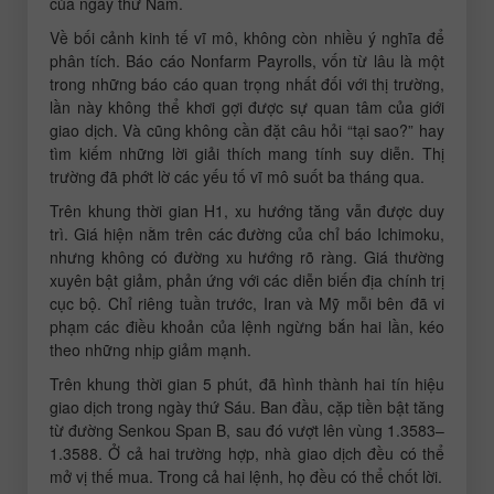
của ngày thứ Năm.
Về bối cảnh kinh tế vĩ mô, không còn nhiều ý nghĩa để
phân tích. Báo cáo Nonfarm Payrolls, vốn từ lâu là một
trong những báo cáo quan trọng nhất đối với thị trường,
lần này không thể khơi gợi được sự quan tâm của giới
giao dịch. Và cũng không cần đặt câu hỏi “tại sao?” hay
tìm kiếm những lời giải thích mang tính suy diễn. Thị
trường đã phớt lờ các yếu tố vĩ mô suốt ba tháng qua.
Trên khung thời gian H1, xu hướng tăng vẫn được duy
trì. Giá hiện nằm trên các đường của chỉ báo Ichimoku,
nhưng không có đường xu hướng rõ ràng. Giá thường
xuyên bật giảm, phản ứng với các diễn biến địa chính trị
cục bộ. Chỉ riêng tuần trước, Iran và Mỹ mỗi bên đã vi
phạm các điều khoản của lệnh ngừng bắn hai lần, kéo
theo những nhịp giảm mạnh.
Trên khung thời gian 5 phút, đã hình thành hai tín hiệu
giao dịch trong ngày thứ Sáu. Ban đầu, cặp tiền bật tăng
từ đường Senkou Span B, sau đó vượt lên vùng 1.3583–
1.3588. Ở cả hai trường hợp, nhà giao dịch đều có thể
mở vị thế mua. Trong cả hai lệnh, họ đều có thể chốt lời.