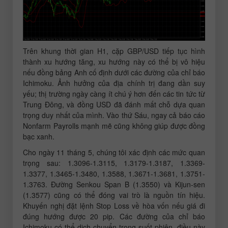
Trên khung thời gian H1, cặp GBP/USD tiếp tục hình
thành xu hướng tăng, xu hướng này có thể bị vô hiệu
nếu đồng bảng Anh cố định dưới các đường của chỉ báo
Ichimoku. Ảnh hưởng của địa chính trị đang dần suy
yếu; thị trường ngày càng ít chú ý hơn đến các tin tức từ
Trung Đông, và đồng USD đã đánh mất chỗ dựa quan
trọng duy nhất của mình. Vào thứ Sáu, ngay cả báo cáo
Nonfarm Payrolls mạnh mẽ cũng không giúp được đồng
bạc xanh.
Cho ngày 11 tháng 5, chúng tôi xác định các mức quan
trọng sau: 1.3096-1.3115, 1.3179-1.3187, 1.3369-
1.3377, 1.3465-1.3480, 1.3588, 1.3671-1.3681, 1.3751-
1.3763. Đường Senkou Span B (1.3550) và Kijun-sen
(1.3577) cũng có thể đóng vai trò là nguồn tín hiệu.
Khuyến nghị đặt lệnh Stop Loss về hòa vốn nếu giá đi
đúng hướng được 20 pip. Các đường của chỉ báo
Ichimoku có thể dịch chuyển trong suốt phiên, điều này