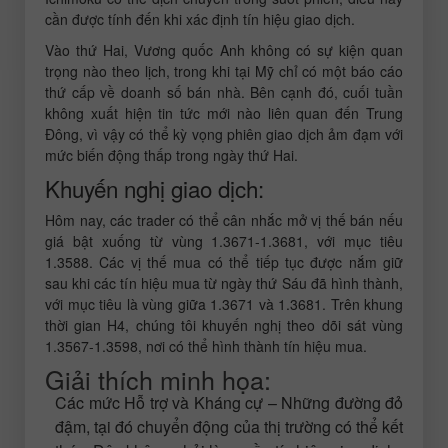
cần được tính đến khi xác định tín hiệu giao dịch.
Vào thứ Hai, Vương quốc Anh không có sự kiện quan
trọng nào theo lịch, trong khi tại Mỹ chỉ có một báo cáo
thứ cấp về doanh số bán nhà. Bên cạnh đó, cuối tuần
không xuất hiện tin tức mới nào liên quan đến Trung
Đông, vì vậy có thể kỳ vọng phiên giao dịch ảm đạm với
mức biến động thấp trong ngày thứ Hai.
Khuyến nghị giao dịch:
Hôm nay, các trader có thể cân nhắc mở vị thế bán nếu
giá bật xuống từ vùng 1.3671-1.3681, với mục tiêu
1.3588. Các vị thế mua có thể tiếp tục được nắm giữ
sau khi các tín hiệu mua từ ngày thứ Sáu đã hình thành,
với mục tiêu là vùng giữa 1.3671 và 1.3681. Trên khung
thời gian H4, chúng tôi khuyến nghị theo dõi sát vùng
1.3567-1.3598, nơi có thể hình thành tín hiệu mua.
Giải thích minh họa:
Các mức Hỗ trợ và Kháng cự – Những đường đỏ
đậm, tại đó chuyển động của thị trường có thể kết