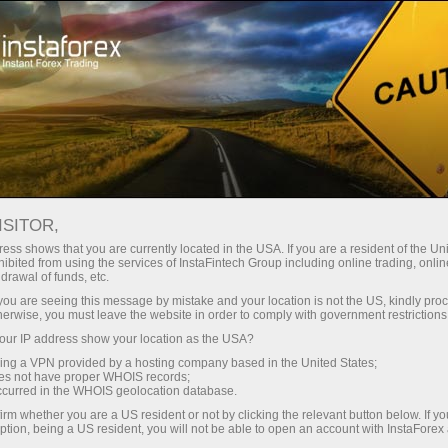
Dành cho Nhà giao dịch
Phân tích Forex
Đánh giá phân tích
Trading plan
ISITOR,
ess shows that you are currently located in the USA. If you are a resident of the Uni
ibited from using the services of InstaFintech Group including online trading, online
11.05.2026 04:23 AM
drawal of funds, etc.
Phân tích trong ngày cặp GBP/USD
k you are seeing this message by mistake and your location is not the US, kindly pro
herwise, you must leave the website in order to comply with government restrictions
ngày 11 tháng 5: Hệ thống giao dịch
ur IP address show your location as the USA?
ICT. Đồng Bảng Anh đã mệt mỏi vì tình
sing a VPN provided by a hosting company based in the United States;
oes not have proper WHOIS records;
trạng trì trệ
occurred in the WHOIS geolocation database.
irm whether you are a US resident or not by clicking the relevant button below. If y
ption, being a US resident, you will not be able to open an account with InstaForex