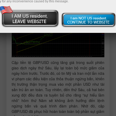
y for any inconvenience caused by this message.
Phân tích GBP/USD khung 5 phút
Cặp tiền tệ GBP/USD cũng tăng giá trong suốt phiên
giao dịch ngày thứ Sáu, lấy lại toàn bộ mức giảm của
ngày hôm trước. Trước đó, có tin Mỹ và Iran một lần nữa
vi phạm các điều kiện của thỏa thuận ngừng bắn, khiến
thị trường thận trọng mua vào một phần USD như tài
sản trú ẩn an toàn. Tuy nhiên, đến thứ Sáu, cả hai bên
xung đột đều đưa ra tuyên bố cho rằng “sự hiểu lầm
nhỏ” hôm thứ Năm sẽ không ảnh hưởng đến lệnh
ngừng bắn và quá trình đàm phán. Nhờ đó, cặp
GBP/USD đã phục hồi hoàn toàn toàn bộ phần sụt giảm