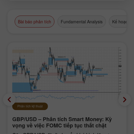
Bài báo phân tích
Fundamental Analysis
Kế hoạch g
Phân tích kỹ thuật
GBP/USD – Phân tích Smart Money: Kỳ
vọng về việc FOMC tiếp tục thắt chặt
chính sách vẫn ở mức thấp