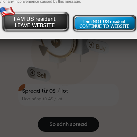
y for any inconvenience caused by this message.
thưởng giúp giao dịch hấp dẫn
InstaForex
Nạp $333 — chọn quà trị giá lên tới $1,500
hơn. Mỗi khách hàng InstaForex có
thể nhận thưởng lên tới 30% tiền
nạp và tận dụng các chương trình
Giao dịch không rủi ro — chúng tôi
khuyến mãi và ưu đãi đặc biệt
đảm bảo lợi nhuận của bạn
khác.
Tốc độ trên đường đua và tốc độ
Thưởng lên tới X1000 — hệ số nhân
giao dịch có cùng giá trị. Aleš
lớn nhất trên thị trường
Loprais mang tinh thần quyết tâm
và kỷ luật vào thế giới giao dịch,
với vai trò đối tác truyền cảm hứng
giúp khách hàng đạt được những
Spread từ 0$ / lot
mục tiêu tham vọng.
Hoa hồng từ 4$ / lot
Chúng tôi tặng quà thật, không
phải bonus hay mã khuyến mãi.
Mỗi khách hàng InstaForex có thể
So sánh spread
nhận iPhone, MacBook hoặc
chuyến du lịch mơ ước chỉ với một