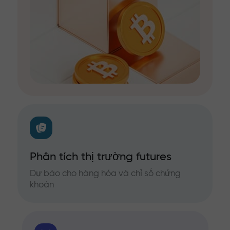
Phân tích thị trường futures
Dự báo cho hàng hóa và chỉ số chứng
khoán