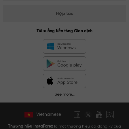
Hợp tác
Tải xuống Nền tảng Giao dịch
See more...
Vietnamese
Thương hiệu InstaForex
là một thương hiệu đã đăng ký của