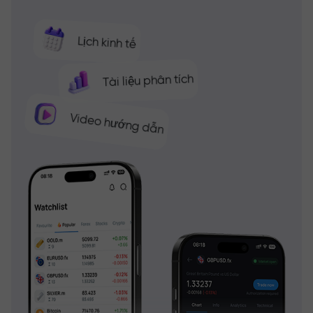
Lịch kinh tế
Tài liệu phân tích
Video hướng dẫn