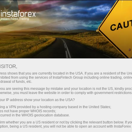
Spread cực thấp — lợi nhuận cao
ISITOR,
ess shows that you are currently located in the USA. If you are a resident of the Uni
Thưởng 30%
ibited from using the services of InstaFintech Group including online trading, online
Với InstaForex, bạn được tiếp cận
drawal of funds, etc.
những điều kiện cạnh tranh thực
cho mỗi lần nạp tiền
k you are seeing this message by mistake and your location is not the US, kindly pro
sự: đòn bẩy lên tới 1:5000, spread
herwise, you must leave the website in order to comply with government restrictions
và hoa hồng tốt nhất trên thị
ur IP address show your location as the USA?
Tốc độ
trường, cùng điều kiện thuận lợi để
sing a VPN provided by a hosting company based in the United States;
giao dịch cổ phiếu và chỉ số.
oes not have proper WHOIS records;
trong giao dịch và trên đường đua
occurred in the WHOIS geolocation database.
irm whether you are a US resident or not by clicking the relevant button below. If y
ption, being a US resident, you will not be able to open an account with InstaForex
Jackpot quà tặng cá nhân của bạn
Chúng tôi đã phát triển hệ thống