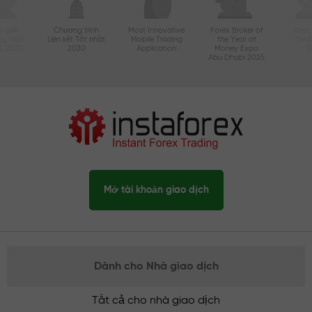
 giới
Chương trình
Most Innovative
Forex Broker of
Best
ng nhất
Liên kết Tốt nhất
Mobile Trading
the Year at
Tec
Á 2020
2020
Application
Money Expo
Abu Dhabi 2025
Mở tài khoản giao dịch
Dành cho Nhà giao dịch
Tất cả cho nhà giao dịch