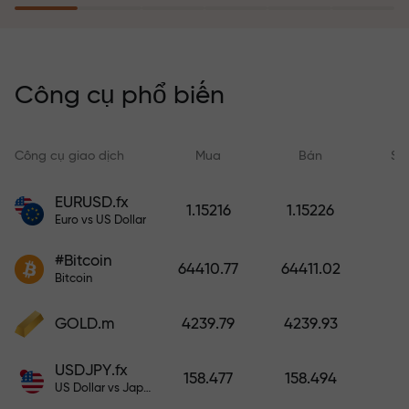
lần nạp tiền.
Chương trình bảo hiểm rủi ro sẽ
hoàn trả thua lỗ và đảm bảo nhân
Công cụ phổ biến
ba lợi nhuận trong vòng 6 tháng.
Giao dịch an tâm — vốn của bạn
được bảo vệ!
Công cụ giao dịch
Mua
Bán
Sp
EURUSD.fx
1.15216
1.15226
Euro vs US Dollar
Nạp tiền và nhận thưởng gấp
1.000 lần số tiền nạp. X1000 không
#Bitcoin
64410.77
64411.02
phải lỗi đánh máy. Số tiền nạp
Bitcoin
càng lớn, hệ số nhân càng cao.
GOLD.m
4239.79
4239.93
USDJPY.fx
158.477
158.494
US Dollar vs Japanese Yen