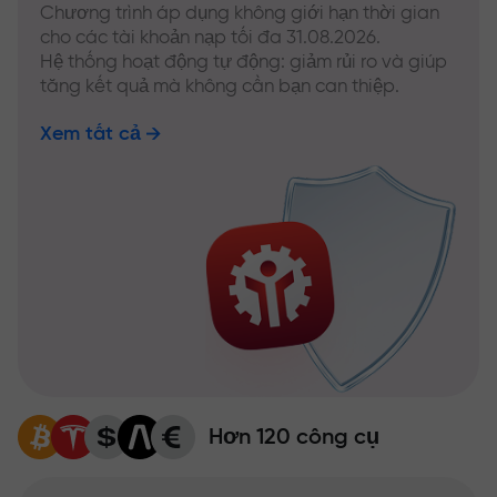
Chương trình áp dụng không giới hạn thời gian
cho các tài khoản nạp tối đa 31.08.2026.
Hệ thống hoạt động tự động: giảm rủi ro và giúp
tăng kết quả mà không cần bạn can thiệp.
Xem tất cả
Hơn 120 công cụ