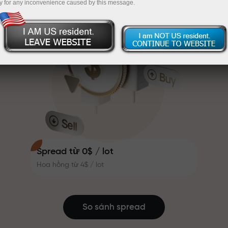
y for any inconvenience caused by this message.
thưởng giúp giao dịch hấp dẫn
InstaForex
Nạp $333 — chọn quà trị giá lên tới $1,500
hơn. Mỗi khách hàng InstaForex có
thể nhận thưởng lên tới 30% tiền
nạp và tận dụng các chương trình
Giao dịch không rủi ro — chúng tôi
khuyến mãi và ưu đãi đặc biệt
đảm bảo lợi nhuận của bạn
khác.
Tốc độ trên đường đua và tốc độ
Thưởng lên tới X1000 — hệ số nhân
giao dịch có cùng giá trị. Aleš
lớn nhất trên thị trường
Loprais mang tinh thần quyết tâm
và kỷ luật vào thế giới giao dịch,
với vai trò đối tác truyền cảm hứng
giúp khách hàng đạt được những
Spread từ 0$ / lot
mục tiêu tham vọng.
Hoa hồng từ 4$ / lot
Chúng tôi tặng quà thật, không
phải bonus hay mã khuyến mãi.
Mỗi khách hàng InstaForex có thể
So sánh spread
nhận iPhone, MacBook hoặc
chuyến du lịch mơ ước chỉ với một