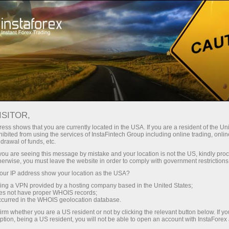
Spread cực thấp — lợi nhuận cao
ISITOR,
ess shows that you are currently located in the USA. If you are a resident of the Uni
Thưởng 30%
ibited from using the services of InstaFintech Group including online trading, online
Với InstaForex, bạn được tiếp cận
drawal of funds, etc.
những điều kiện cạnh tranh thực
cho mỗi lần nạp tiền
k you are seeing this message by mistake and your location is not the US, kindly pro
sự: đòn bẩy lên tới 1:5000, spread
herwise, you must leave the website in order to comply with government restrictions
và hoa hồng tốt nhất trên thị
ur IP address show your location as the USA?
Tốc độ
trường, cùng điều kiện thuận lợi để
sing a VPN provided by a hosting company based in the United States;
giao dịch cổ phiếu và chỉ số.
oes not have proper WHOIS records;
trong giao dịch và trên đường đua
occurred in the WHOIS geolocation database.
irm whether you are a US resident or not by clicking the relevant button below. If y
ption, being a US resident, you will not be able to open an account with InstaForex
Jackpot quà tặng cá nhân của bạn
Chúng tôi đã phát triển hệ thống