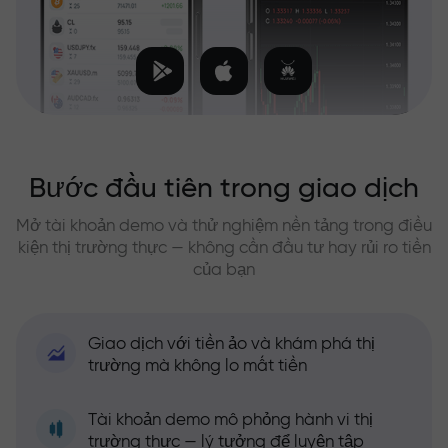
Bước đầu tiên trong giao dịch
Mở tài khoản demo và thử nghiệm nền tảng trong điều
kiện thị trường thực — không cần đầu tư hay rủi ro tiền
của bạn
Giao dịch với tiền ảo và khám phá thị
trường mà không lo mất tiền
Tài khoản demo mô phỏng hành vi thị
trường thực — lý tưởng để luyện tập