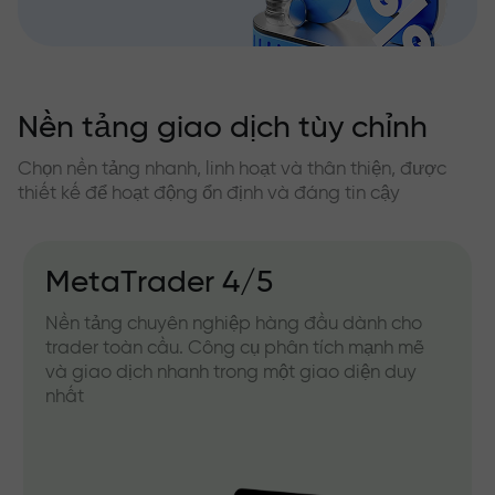
Nền tảng giao dịch tùy chỉnh
Chọn nền tảng nhanh, linh hoạt và thân thiện, được
thiết kế để hoạt động ổn định và đáng tin cậy
MetaTrader 4/5
Nền tảng chuyên nghiệp hàng đầu dành cho
trader toàn cầu. Công cụ phân tích mạnh mẽ
và giao dịch nhanh trong một giao diện duy
nhất