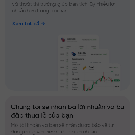
và thoát thị trường giúp bạn tích lũy nhiều lợi
nhuận hơn trong dài hạn
Xem tất cả
Chúng tôi sẽ nhân ba lợi nhuận và bù
đắp thua lỗ của bạn
Mở tài khoản và bạn sẽ nhận được bảo vệ tự
động cùng với việc nhân ba lợi nhuận.