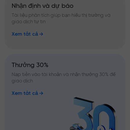
Nhận định và dự báo
Tài liệu phân tích giúp bạn hiểu thị trường và
giao dịch tự tin
Xem tất cả
Thưởng 30%
Nạp tiền vào tài khoản và nhận thưởng 30% để
giao dịch
Xem tất cả