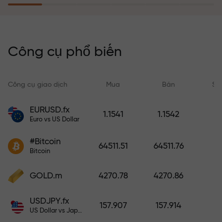
lần nạp tiền.
Chương trình bảo hiểm rủi ro sẽ
hoàn trả thua lỗ và đảm bảo nhân
Công cụ phổ biến
ba lợi nhuận trong vòng 6 tháng.
Giao dịch an tâm — vốn của bạn
được bảo vệ!
Công cụ giao dịch
Mua
Bán
Sp
EURUSD.fx
1.1541
1.1542
Euro vs US Dollar
Nạp tiền và nhận thưởng gấp
1.000 lần số tiền nạp. X1000 không
#Bitcoin
64511.51
64511.76
phải lỗi đánh máy. Số tiền nạp
Bitcoin
càng lớn, hệ số nhân càng cao.
GOLD.m
4270.78
4270.86
USDJPY.fx
157.907
157.914
US Dollar vs Japanese Yen