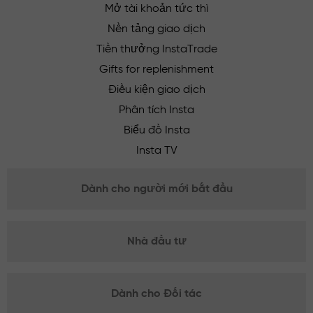
Mở tài khoản tức thì
Nền tảng giao dịch
Tiền thưởng InstaTrade
Gifts for replenishment
Điều kiện giao dịch
Phân tích Insta
Biểu đồ Insta
Insta TV
Dành cho người mới bắt đầu
Nhà đầu tư
Dành cho Đối tác