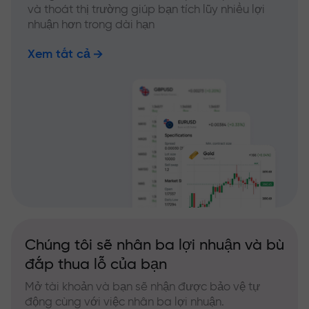
và thoát thị trường giúp bạn tích lũy nhiều lợi
nhuận hơn trong dài hạn
Xem tất cả
Chúng tôi sẽ nhân ba lợi nhuận và bù
đắp thua lỗ của bạn
Mở tài khoản và bạn sẽ nhận được bảo vệ tự
động cùng với việc nhân ba lợi nhuận.