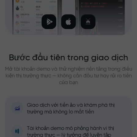
Bước đầu tiên trong giao dịch
Mở tài khoản demo và thử nghiệm nền tảng trong điều
kiện thị trường thực — không cần đầu tư hay rủi ro tiền
của bạn
Giao dịch với tiền ảo và khám phá thị
trường mà không lo mất tiền
Tài khoản demo mô phỏng hành vi thị
trường thực — lý tưởng để luyện tập