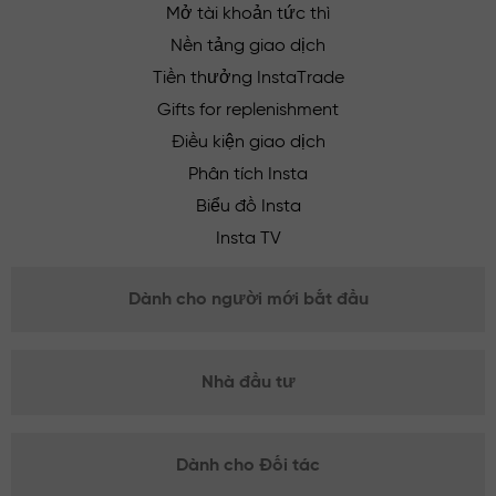
Mở tài khoản tức thì
Nền tảng giao dịch
Tiền thưởng InstaTrade
Gifts for replenishment
Điều kiện giao dịch
Phân tích Insta
Biểu đồ Insta
Insta TV
Dành cho người mới bắt đầu
Nhà đầu tư
Dành cho Đối tác