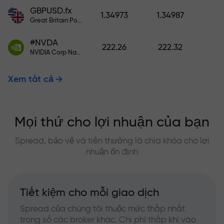
GBPUSD.fx
1.34973
1.34987
Great Britain Pound vs US Dollar
#NVDA
222.26
222.32
NVIDIA Corp Nasdaq Stock Exchange (Nasdaq) USD
Xem tất cả
Mọi thứ cho lợi nhuận của bạn
Spread, bảo vệ và tiền thưởng là chìa khóa cho lợi
nhuận ổn định
Tiết kiệm cho mỗi giao dịch
Spread của chúng tôi thuộc mức thấp nhất
trong số các broker khác. Chi phí thấp khi vào