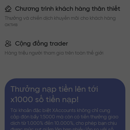
Chương trình khách hàng thân thiết
Thưởng và chiến dịch khuyến mãi cho khách hàng
актив
Cộng đồng trader
Hàng triệu người tham gia trên toàn thế giới
Thưởng nạp tiền lên tới
x1000 số tiền nạp!
Tài khoản đặc biệt XAccounts không chỉ cung
cấp đòn bẩy 1:5000 mà còn có tiền thưởng giao
dịch từ 1.000% đến 10.000%, cho phép bạn chịu
được mức sụt giảm lớn hơn nhiều lần so với số