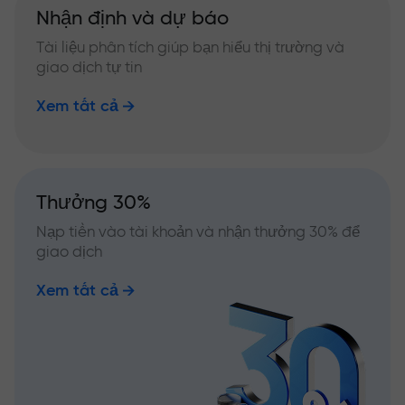
Nhận định và dự báo
Tài liệu phân tích giúp bạn hiểu thị trường và
giao dịch tự tin
Xem tất cả
Thưởng 30%
Nạp tiền vào tài khoản và nhận thưởng 30% để
giao dịch
Xem tất cả