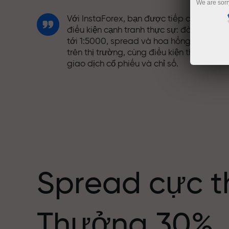
We are sorr
Với InstaForex, bạn được tiếp cận những
điều kiện cạnh tranh thực sự: đòn bẩy lên
tới 1:5000, spread và hoa hồng tốt nhất
trên thị trường, cùng điều kiện thuận lợi đ
giao dịch cổ phiếu và chỉ số.
Chúng tôi đã phát triển hệ thống thưởng
giúp giao dịch hấp dẫn hơn. Mỗi khách
ng giới
hàng InstaForex có thể nhận thưởng lên
tới 30% tiền nạp và tận dụng các chương
trình khuyến mãi và ưu đãi đặc biệt khác.
Spread cực t
Tốc độ trên đường đua và tốc độ giao
Thưởng 30%
dịch có cùng giá trị. Aleš Loprais mang
tinh thần quyết tâm và kỷ luật vào thế gi