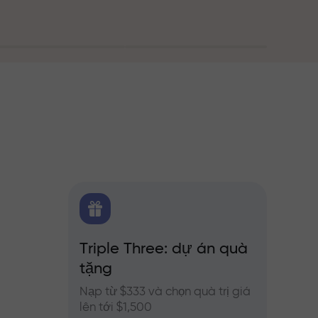
g
FX.CO
Triple Three: dự án quà
Thưở
ủa
tặng
o Forex,
Tham g
InstaFo
Nạp từ $333 và chọn quà trị giá
của bạ
lên tới $1,500