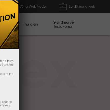
Khởi động WebTrader
Sơ đồ trang web
Giới thiệu về
n dịch
Thư giãn
InstaForex
rex
ted States,
 transfers,
ceed to the
.
ou choose
 anyway.