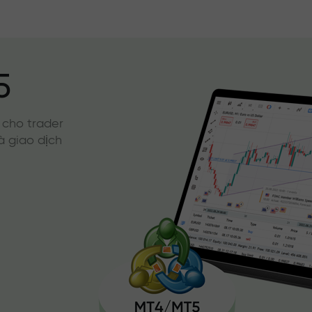
5
 cho trader
à giao dịch