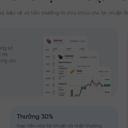
d, bảo vệ và tiền thưởng là chìa khóa cho lợi nhuận ổ
ong số
 thị
rong dài
Thưởng 30%
Nạp tiền vào tài khoản và nhận thưởng