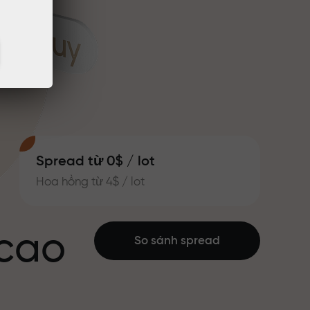
Spread từ 0$ / lot
Hoa hồng từ 4$ / lot
 cao
So sánh spread