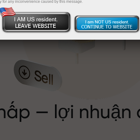
y for any inconvenience caused by this message.
ể
hấp — lợi nhuận
ới