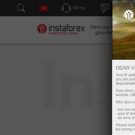
Hỗ trợ
Mở tài khoả
Dành cho Nhà
Ch
giao dịch
In
DEAR V
Your IP addr
you are proh
deposit/with
If you thin
website. Ot
Why does yo
- you are u
- your IP d
- an error 
Please conf
the wrong o