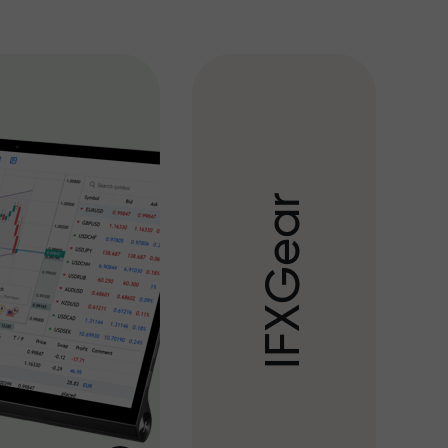
r
a
e
G
X
F
I