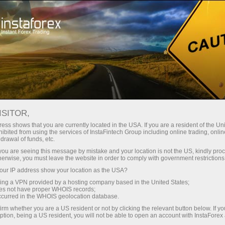
n ngay lập tức
Tải nền tảng giao dịch Metatrader
Dành cho nhà
o người mới
Dành cho đối tác
Các chiế
bắt đầu
đầu tư
staFo
ISITOR,
ess shows that you are currently located in the USA. If you are a resident of the Uni
ibited from using the services of InstaFintech Group including online trading, online
drawal of funds, etc.
k you are seeing this message by mistake and your location is not the US, kindly pro
herwise, you must leave the website in order to comply with government restrictions
ur IP address show your location as the USA?
sing a VPN provided by a hosting company based in the United States;
oes not have proper WHOIS records;
occurred in the WHOIS geolocation database.
irm whether you are a US resident or not by clicking the relevant button below. If y
ption, being a US resident, you will not be able to open an account with InstaForex