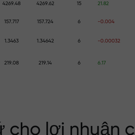
4269.48
4269.62
15
21.82
ố
157.717
157.724
6
-0.004
ới $1,500
1.3463
1.34642
6
-0.00032
ng rủi ro — chún
219.08
219.14
6
6.17
nhuận của bạn
i X1000 — hệ số
 trên thị trường
ứ cho lợi nhuận 