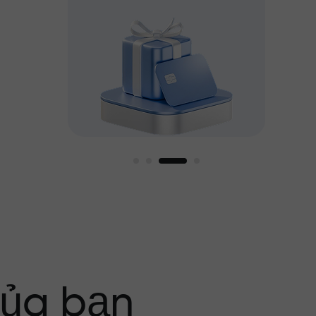
g tôi
của bạn