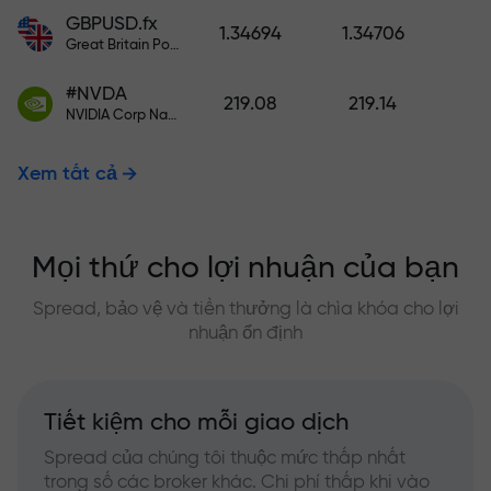
GBPUSD.fx
1.34694
1.34706
Great Britain Pound vs US Dollar
#NVDA
219.08
219.14
NVIDIA Corp Nasdaq Stock Exchange (Nasdaq) USD
Xem tất cả
Mọi thứ cho lợi nhuận của bạn
Spread, bảo vệ và tiền thưởng là chìa khóa cho lợi
nhuận ổn định
Tiết kiệm cho mỗi giao dịch
Spread của chúng tôi thuộc mức thấp nhất
trong số các broker khác. Chi phí thấp khi vào