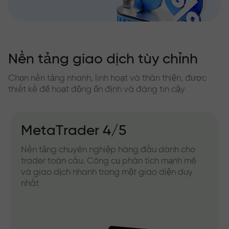
Nền tảng giao dịch tùy chỉnh
Chọn nền tảng nhanh, linh hoạt và thân thiện, được
thiết kế để hoạt động ổn định và đáng tin cậy
MetaTrader 4/5
Nền tảng chuyên nghiệp hàng đầu dành cho
trader toàn cầu. Công cụ phân tích mạnh mẽ
và giao dịch nhanh trong một giao diện duy
nhất