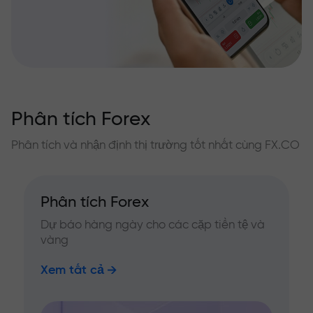
Phân tích Forex
Phân tích và nhận định thị trường tốt nhất cùng FX.CO
Phân tích Forex
Dự báo hàng ngày cho các cặp tiền tệ và
vàng
Xem tất cả