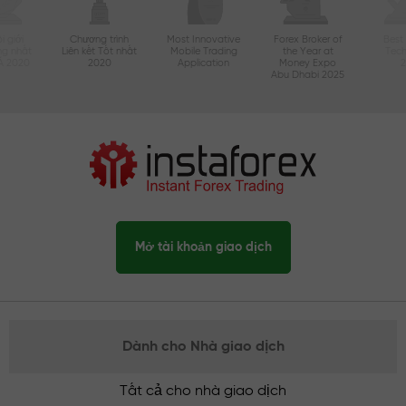
 giới
Chương trình
Most Innovative
Forex Broker of
Best
ng nhất
Liên kết Tốt nhất
Mobile Trading
the Year at
Tec
Á 2020
2020
Application
Money Expo
Abu Dhabi 2025
Mở tài khoản giao dịch
Dành cho Nhà giao dịch
Tất cả cho nhà giao dịch