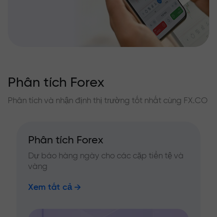
Phân tích Forex
Phân tích và nhận định thị trường tốt nhất cùng FX.CO
Phân tích Forex
Dự báo hàng ngày cho các cặp tiền tệ và
vàng
Xem tất cả