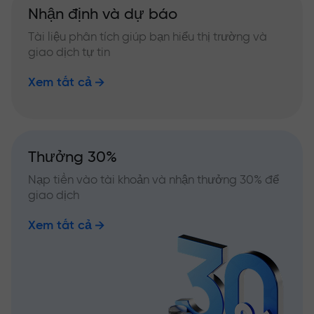
Nhận định và dự báo
Tài liệu phân tích giúp bạn hiểu thị trường và
giao dịch tự tin
Xem tất cả
Thưởng 30%
Nạp tiền vào tài khoản và nhận thưởng 30% để
giao dịch
Xem tất cả