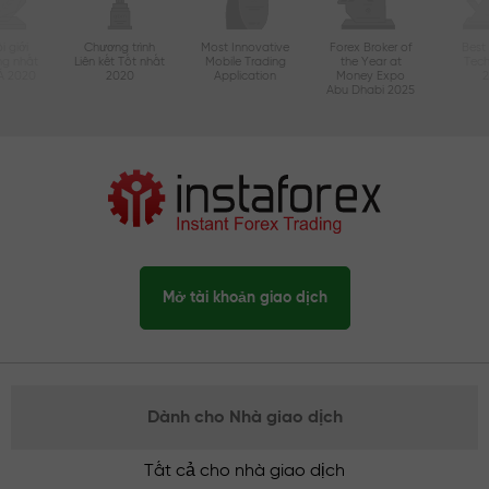
 giới
Chương trình
Most Innovative
Forex Broker of
Best
ng nhất
Liên kết Tốt nhất
Mobile Trading
the Year at
Tec
Á 2020
2020
Application
Money Expo
Abu Dhabi 2025
Mở tài khoản giao dịch
Dành cho Nhà giao dịch
Tất cả cho nhà giao dịch