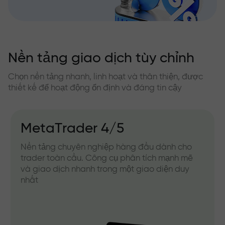
Nền tảng giao dịch tùy chỉnh
Chọn nền tảng nhanh, linh hoạt và thân thiện, được
thiết kế để hoạt động ổn định và đáng tin cậy
MetaTrader 4/5
Nền tảng chuyên nghiệp hàng đầu dành cho
trader toàn cầu. Công cụ phân tích mạnh mẽ
và giao dịch nhanh trong một giao diện duy
nhất