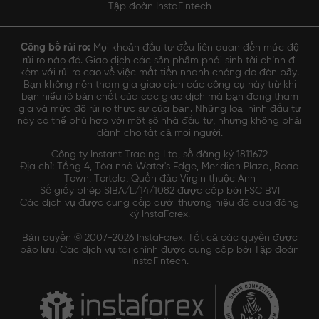
Tập đoàn InstaFintech
Công bố rủi ro:
Mọi khoản đầu tư đều liên quan đến mức độ
rủi ro nào đó. Giao dịch các sản phẩm phái sinh tài chính đi
kèm với rủi ro cao về việc mất tiền nhanh chóng do đòn bẩy.
Bạn không nên tham gia giao dịch các công cụ này trừ khi
bạn hiểu rõ bản chất của các giao dịch mà bạn đang tham
gia và mức độ rủi ro thực sự của bạn. Những loại hình đầu tư
này có thể phù hợp với một số nhà đầu tư, nhưng không phải
dành cho tất cả mọi người.
Công ty Instant Trading Ltd, số đăng ký 1811672
Địa chỉ: Tầng 4, Tòa nhà Water's Edge, Meridian Plaza, Road
Town, Tortola, Quần đảo Virgin thuộc Anh
Số giấy phép SIBA/L/14/1082 được cấp bởi FSC BVI
Các dịch vụ được cung cấp dưới thương hiệu đã qua đăng
ký InstaForex.
Bản quyền © 2007-2026 InstaForex. Tất cả các quyền được
bảo lưu. Các dịch vụ tài chính được cung cấp bởi Tập đoàn
InstaFintech.