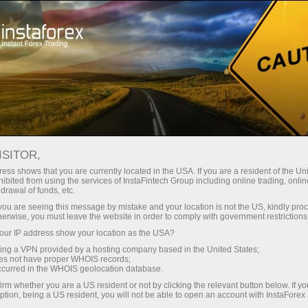
Spread cực thấp — lợi nhuận cao
ISITOR,
ess shows that you are currently located in the USA. If you are a resident of the Uni
Thưởng 30%
ibited from using the services of InstaFintech Group including online trading, online
Với InstaForex, bạn được tiếp cận
drawal of funds, etc.
những điều kiện cạnh tranh thực
cho mỗi lần nạp tiền
k you are seeing this message by mistake and your location is not the US, kindly pro
sự: đòn bẩy lên tới 1:5000, spread
herwise, you must leave the website in order to comply with government restrictions
và hoa hồng tốt nhất trên thị
ur IP address show your location as the USA?
Tốc độ
trường, cùng điều kiện thuận lợi để
sing a VPN provided by a hosting company based in the United States;
giao dịch cổ phiếu và chỉ số.
oes not have proper WHOIS records;
trong giao dịch và trên đường đua
occurred in the WHOIS geolocation database.
irm whether you are a US resident or not by clicking the relevant button below. If y
ption, being a US resident, you will not be able to open an account with InstaForex
Jackpot quà tặng cá nhân của bạn
Chúng tôi đã phát triển hệ thống