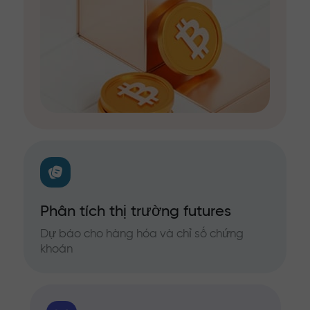
Phân tích thị trường futures
Dự báo cho hàng hóa và chỉ số chứng
khoán