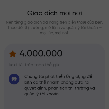
Giao dịch mọi nơi
Nền tảng giao dịch đa năng trên điện thoại của bạn.
Theo dõi thị trường, mở lệnh và quản lý tài khoản —
mọi lúc, mọi nơi.
4.000.000
lượt tải trên toàn thế giới!
Chúng tôi phát triển ứng dụng để
bạn có thể nhanh chóng đưa ra
quyết định, phân tích thị trường và
quản lý tài khoản