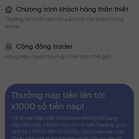
Chương trình khách hàng thân thiết
Thưởng và chiến dịch khuyến mãi cho khách hàng
актив
Cộng đồng trader
Hàng triệu người tham gia trên toàn thế giới
Thưởng nạp tiền lên tới
x1000 số tiền nạp!
Tài khoản đặc biệt XAccounts không chỉ cung
cấp đòn bẩy 1:5000 mà còn có tiền thưởng giao
dịch từ 1.000% đến 10.000%, cho phép bạn chịu
được mức sụt giảm lớn hơn nhiều lần so với số