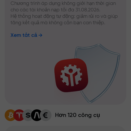
Chương trình áp dụng không giới hạn thời gian
cho các tài khoản nạp tối đa 31.08.2026.
Hệ thống hoạt động tự động: giảm rủi ro và giúp
tăng kết quả mà không cần bạn can thiệp.
Xem tất cả
Hơn 120 công cụ