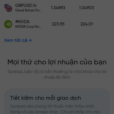
GBPUSD.fx
1.34893
1.34903
Great Britain Pound vs US Dollar
#NVDA
223.95
224.01
NVIDIA Corp Nasdaq Stock Exchange (Nasdaq) USD
Xem tất cả
Mọi thứ cho lợi nhuận của bạn
Spread, bảo vệ và tiền thưởng là chìa khóa cho lợi
nhuận ổn định
Tiết kiệm cho mỗi giao dịch
Spread của chúng tôi thuộc mức thấp nhất
trong số các broker khác. Chi phí thấp khi vào