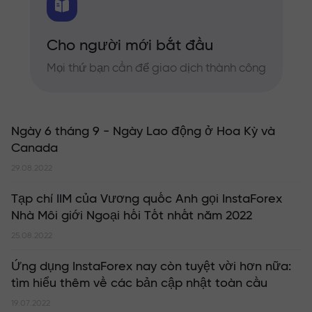
Cho người mới bắt đầu
Mọi thứ bạn cần để giao dịch thành công
Ngày 6 tháng 9 - Ngày Lao động ở Hoa Kỳ và
Canada
29.08.2022
Tạp chí IIM của Vương quốc Anh gọi InstaForex
Nhà Môi giới Ngoại hối Tốt nhất năm 2022
25.08.2022
Ứng dụng InstaForex nay còn tuyệt vời hơn nữa:
tìm hiểu thêm về các bản cập nhật toàn cầu
19.07.2022