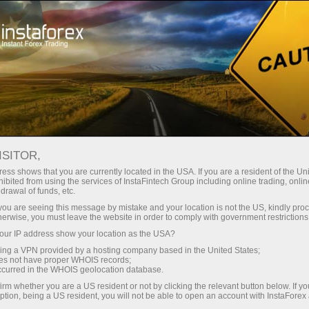
Spread cực thấp — lợi nhuận cao
ISITOR,
ess shows that you are currently located in the USA. If you are a resident of the Uni
Thưởng 30%
ibited from using the services of InstaFintech Group including online trading, online
Với InstaForex, bạn được tiếp cận
drawal of funds, etc.
những điều kiện cạnh tranh thực
cho mỗi lần nạp tiền
k you are seeing this message by mistake and your location is not the US, kindly pro
sự: đòn bẩy lên tới 1:5000, spread
herwise, you must leave the website in order to comply with government restrictions
và hoa hồng tốt nhất trên thị
ur IP address show your location as the USA?
Tốc độ
trường, cùng điều kiện thuận lợi để
sing a VPN provided by a hosting company based in the United States;
giao dịch cổ phiếu và chỉ số.
oes not have proper WHOIS records;
trong giao dịch và trên đường đua
occurred in the WHOIS geolocation database.
irm whether you are a US resident or not by clicking the relevant button below. If y
ption, being a US resident, you will not be able to open an account with InstaForex
Jackpot quà tặng cá nhân của bạn
Chúng tôi đã phát triển hệ thống