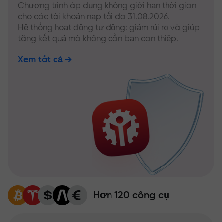
Chương trình áp dụng không giới hạn thời gian
cho các tài khoản nạp tối đa 31.08.2026.
Hệ thống hoạt động tự động: giảm rủi ro và giúp
tăng kết quả mà không cần bạn can thiệp.
Xem tất cả
Hơn 120 công cụ