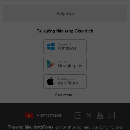
Hợp tác
Tải xuống Nền tảng Giao dịch
See more...
Vietnamese
Thương hiệu InstaForex
là một thương hiệu đã đăng ký của