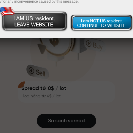
y for any inconvenience caused by this message.
thưởng giúp giao dịch hấp dẫn
InstaForex
Nạp $333 — chọn quà trị giá lên tới $1,500
hơn. Mỗi khách hàng InstaForex có
thể nhận thưởng lên tới 30% tiền
nạp và tận dụng các chương trình
Giao dịch không rủi ro — chúng tôi
khuyến mãi và ưu đãi đặc biệt
đảm bảo lợi nhuận của bạn
khác.
Tốc độ trên đường đua và tốc độ
Thưởng lên tới X1000 — hệ số nhân
giao dịch có cùng giá trị. Aleš
lớn nhất trên thị trường
Loprais mang tinh thần quyết tâm
và kỷ luật vào thế giới giao dịch,
với vai trò đối tác truyền cảm hứng
giúp khách hàng đạt được những
Spread từ 0$ / lot
mục tiêu tham vọng.
Hoa hồng từ 4$ / lot
Chúng tôi tặng quà thật, không
phải bonus hay mã khuyến mãi.
Mỗi khách hàng InstaForex có thể
So sánh spread
nhận iPhone, MacBook hoặc
chuyến du lịch mơ ước chỉ với một