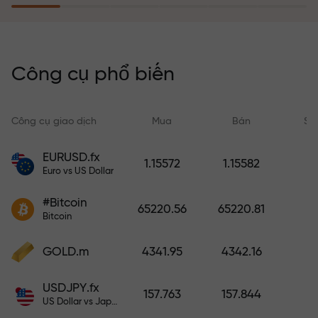
lần nạp tiền.
Chương trình bảo hiểm rủi ro sẽ
hoàn trả thua lỗ và đảm bảo nhân
Công cụ phổ biến
ba lợi nhuận trong vòng 6 tháng.
Giao dịch an tâm — vốn của bạn
được bảo vệ!
Công cụ giao dịch
Mua
Bán
Sp
EURUSD.fx
1.15572
1.15582
Euro vs US Dollar
Nạp tiền và nhận thưởng gấp
1.000 lần số tiền nạp. X1000 không
#Bitcoin
65220.56
65220.81
phải lỗi đánh máy. Số tiền nạp
Bitcoin
càng lớn, hệ số nhân càng cao.
GOLD.m
4341.95
4342.16
USDJPY.fx
157.763
157.844
US Dollar vs Japanese Yen