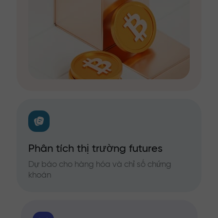
Phân tích thị trường futures
Dự báo cho hàng hóa và chỉ số chứng
khoán