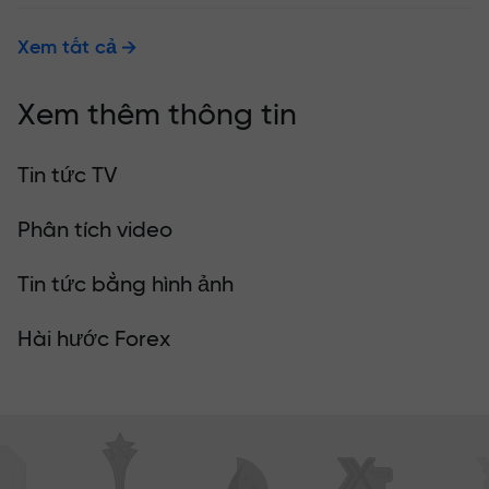
Xem tất cả
Xem thêm thông tin
Tin tức TV
Phân tích video
Tin tức bằng hình ảnh
Hài hước Forex