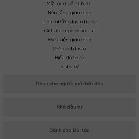
Mở tài khoản tức thì
Nền tảng giao dịch
Tiền thưởng InstaTrade
Gifts for replenishment
Điều kiện giao dịch
Phân tích Insta
Biểu đồ Insta
Insta TV
Dành cho người mới bắt đầu
Nhà đầu tư
Dành cho Đối tác