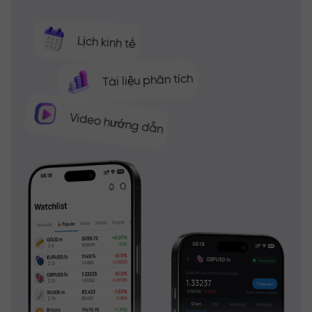
Lịch kinh tế
Tài liệu phân tích
Video hướng dẫn