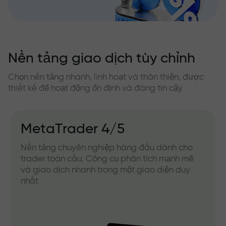
Nền tảng giao dịch tùy chỉnh
Chọn nền tảng nhanh, linh hoạt và thân thiện, được
thiết kế để hoạt động ổn định và đáng tin cậy
MetaTrader 4/5
Nền tảng chuyên nghiệp hàng đầu dành cho
trader toàn cầu. Công cụ phân tích mạnh mẽ
và giao dịch nhanh trong một giao diện duy
nhất