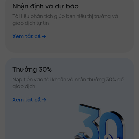
Nhận định và dự báo
Tài liệu phân tích giúp bạn hiểu thị trường và
giao dịch tự tin
Xem tất cả
Thưởng 30%
Nạp tiền vào tài khoản và nhận thưởng 30% để
giao dịch
Xem tất cả