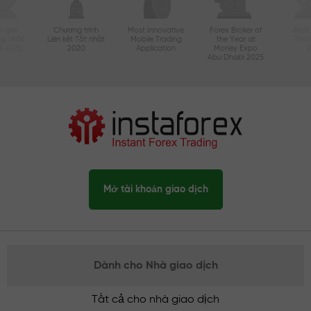
 giới
Chương trình
Most Innovative
Forex Broker of
Best
ng nhất
Liên kết Tốt nhất
Mobile Trading
the Year at
Tec
Á 2020
2020
Application
Money Expo
Abu Dhabi 2025
Mở tài khoản giao dịch
Dành cho Nhà giao dịch
Tất cả cho nhà giao dịch