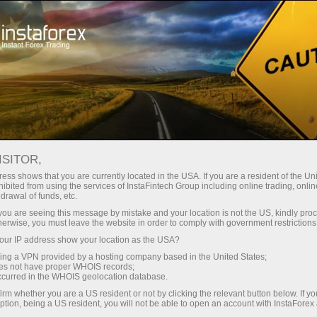
Spread cực thấp — lợi nhuận cao
ISITOR,
ess shows that you are currently located in the USA. If you are a resident of the Uni
Thưởng 30%
ibited from using the services of InstaFintech Group including online trading, online
Với InstaForex, bạn được tiếp cận
drawal of funds, etc.
những điều kiện cạnh tranh thực
cho mỗi lần nạp tiền
k you are seeing this message by mistake and your location is not the US, kindly pro
sự: đòn bẩy lên tới 1:5000, spread
herwise, you must leave the website in order to comply with government restrictions
và hoa hồng tốt nhất trên thị
ur IP address show your location as the USA?
Tốc độ
trường, cùng điều kiện thuận lợi để
sing a VPN provided by a hosting company based in the United States;
giao dịch cổ phiếu và chỉ số.
oes not have proper WHOIS records;
trong giao dịch và trên đường đua
occurred in the WHOIS geolocation database.
irm whether you are a US resident or not by clicking the relevant button below. If y
ption, being a US resident, you will not be able to open an account with InstaForex
Jackpot quà tặng cá nhân của bạn
Chúng tôi đã phát triển hệ thống