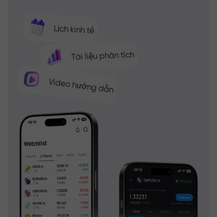
Lịch kinh tế
Tài liệu phân tích
Video hướng dẫn