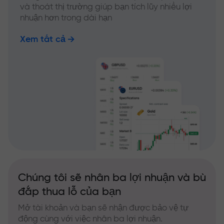
và thoát thị trường giúp bạn tích lũy nhiều lợi
nhuận hơn trong dài hạn
Xem tất cả
Chúng tôi sẽ nhân ba lợi nhuận và bù
đắp thua lỗ của bạn
Mở tài khoản và bạn sẽ nhận được bảo vệ tự
động cùng với việc nhân ba lợi nhuận.