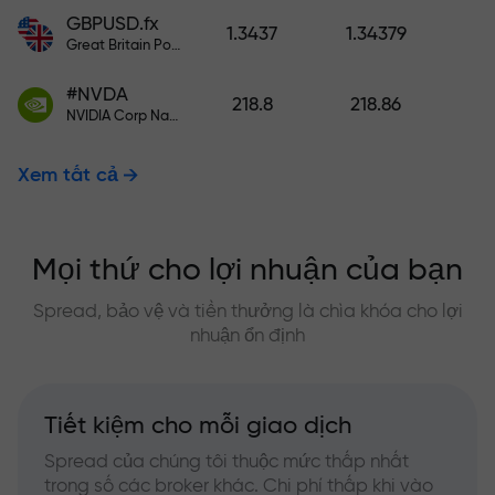
GBPUSD.fx
1.3437
1.34379
Great Britain Pound vs US Dollar
#NVDA
218.8
218.86
NVIDIA Corp Nasdaq Stock Exchange (Nasdaq) USD
Xem tất cả
Mọi thứ cho lợi nhuận của bạn
Spread, bảo vệ và tiền thưởng là chìa khóa cho lợi
nhuận ổn định
Tiết kiệm cho mỗi giao dịch
Spread của chúng tôi thuộc mức thấp nhất
trong số các broker khác. Chi phí thấp khi vào