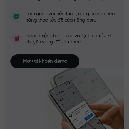
Làm quen với nền tảng, công cụ và chức
năng theo tốc độ của riêng bạn.
Hoàn thiện chiến lược và tự tin trước khi
chuyển sang đầu tư thực.
Mở tài khoản demo