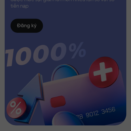
tiền nạp
Đăng ký