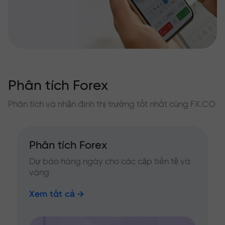
Phân tích Forex
Phân tích và nhận định thị trường tốt nhất cùng FX.CO
Phân tích Forex
Dự báo hàng ngày cho các cặp tiền tệ và
vàng
Xem tất cả