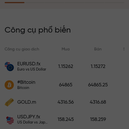
lần nạp tiền.
Chương trình bảo hiểm rủi ro sẽ
hoàn trả thua lỗ và đảm bảo nhân
Công cụ phổ biến
ba lợi nhuận trong vòng 6 tháng.
Giao dịch an tâm — vốn của bạn
được bảo vệ!
Công cụ giao dịch
Mua
Bán
Sp
EURUSD.fx
1.15262
1.15272
Euro vs US Dollar
Nạp tiền và nhận thưởng gấp
1.000 lần số tiền nạp. X1000 không
#Bitcoin
64865
64865.25
phải lỗi đánh máy. Số tiền nạp
Bitcoin
càng lớn, hệ số nhân càng cao.
GOLD.m
4316.56
4316.68
USDJPY.fx
158.245
158.259
US Dollar vs Japanese Yen