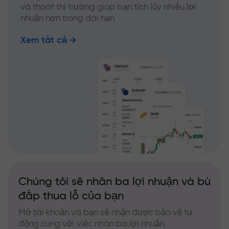
và thoát thị trường giúp bạn tích lũy nhiều lợi
nhuận hơn trong dài hạn
Xem tất cả
Chúng tôi sẽ nhân ba lợi nhuận và bù
đắp thua lỗ của bạn
Mở tài khoản và bạn sẽ nhận được bảo vệ tự
động cùng với việc nhân ba lợi nhuận.