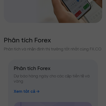
Phân tích Forex
Phân tích và nhận định thị trường tốt nhất cùng FX.CO
Phân tích Forex
Dự báo hàng ngày cho các cặp tiền tệ và
vàng
Xem tất cả