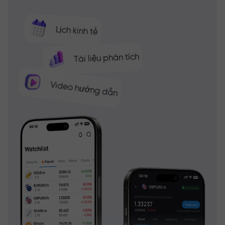
Lịch kinh tế
Tài liệu phân tích
Video hướng dẫn