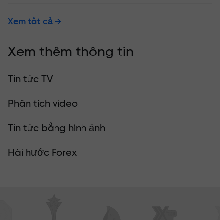
Xem tất cả
Xem thêm thông tin
Tin tức TV
Phân tích video
Tin tức bằng hình ảnh
Hài hước Forex