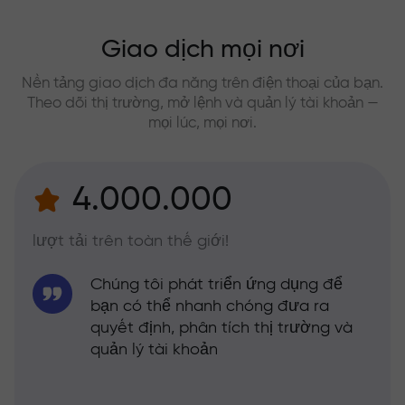
Giao dịch mọi nơi
Nền tảng giao dịch đa năng trên điện thoại của bạn.
Theo dõi thị trường, mở lệnh và quản lý tài khoản —
mọi lúc, mọi nơi.
4.000.000
lượt tải trên toàn thế giới!
Chúng tôi phát triển ứng dụng để
bạn có thể nhanh chóng đưa ra
quyết định, phân tích thị trường và
quản lý tài khoản