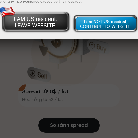
y for any inconvenience caused by this message.
thưởng giúp giao dịch hấp dẫn
InstaForex
Nạp $333 — chọn quà trị giá lên tới $1,500
hơn. Mỗi khách hàng InstaForex có
thể nhận thưởng lên tới 30% tiền
nạp và tận dụng các chương trình
Giao dịch không rủi ro — chúng tôi
khuyến mãi và ưu đãi đặc biệt
đảm bảo lợi nhuận của bạn
khác.
Tốc độ trên đường đua và tốc độ
Thưởng lên tới X1000 — hệ số nhân
giao dịch có cùng giá trị. Aleš
lớn nhất trên thị trường
Loprais mang tinh thần quyết tâm
và kỷ luật vào thế giới giao dịch,
với vai trò đối tác truyền cảm hứng
giúp khách hàng đạt được những
Spread từ 0$ / lot
mục tiêu tham vọng.
Hoa hồng từ 4$ / lot
Chúng tôi tặng quà thật, không
phải bonus hay mã khuyến mãi.
Mỗi khách hàng InstaForex có thể
So sánh spread
nhận iPhone, MacBook hoặc
chuyến du lịch mơ ước chỉ với một