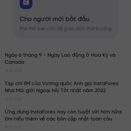
Cho người mới bắt đầu
Mọi thứ bạn cần để giao dịch thành công
Ngày 6 tháng 9 - Ngày Lao động ở Hoa Kỳ và
Canada
29.08.2022
Tạp chí IIM của Vương quốc Anh gọi InstaForex
Nhà Môi giới Ngoại hối Tốt nhất năm 2022
25.08.2022
Ứng dụng InstaForex nay còn tuyệt vời hơn nữa:
tìm hiểu thêm về các bản cập nhật toàn cầu
19.07.2022