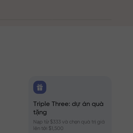
g
FX.CO
Triple Three: dự án quà
Thưở
ủa
tặng
o Forex,
Tham g
InstaFo
Nạp từ $333 và chọn quà trị giá
của bạ
lên tới $1,500