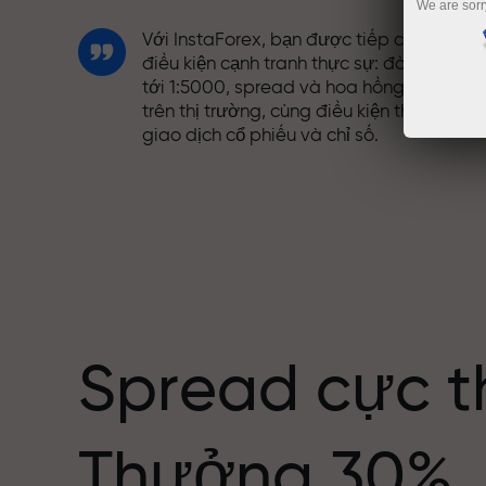
We are sorr
Với InstaForex, bạn được tiếp cận những
điều kiện cạnh tranh thực sự: đòn bẩy lên
tới 1:5000, spread và hoa hồng tốt nhất
trên thị trường, cùng điều kiện thuận lợi đ
giao dịch cổ phiếu và chỉ số.
Chúng tôi đã phát triển hệ thống thưởng
giúp giao dịch hấp dẫn hơn. Mỗi khách
ng giới
hàng InstaForex có thể nhận thưởng lên
tới 30% tiền nạp và tận dụng các chương
trình khuyến mãi và ưu đãi đặc biệt khác.
Spread cực t
Tốc độ trên đường đua và tốc độ giao
Thưởng 30%
dịch có cùng giá trị. Aleš Loprais mang
tinh thần quyết tâm và kỷ luật vào thế gi