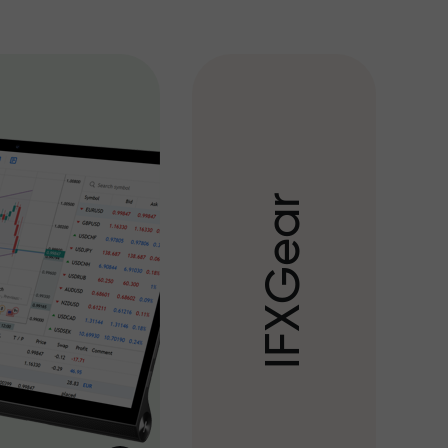
r
a
e
G
X
F
I