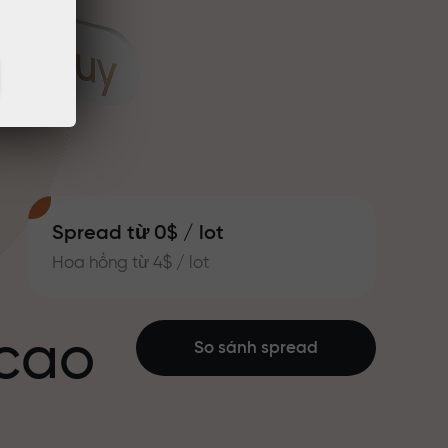
Spread từ 0$ / lot
Hoa hồng từ 4$ / lot
 cao
So sánh spread