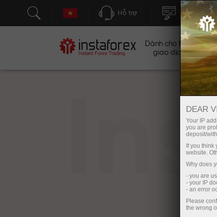
Hỗ trợ
Mở tài khoả
Dành cho Nhà
Ch
giao dịch
In
DEAR V
Your IP addr
you are proh
deposit/with
If you thin
website. Ot
Why does yo
- you are u
- your IP d
- an error 
Please conf
the wrong o