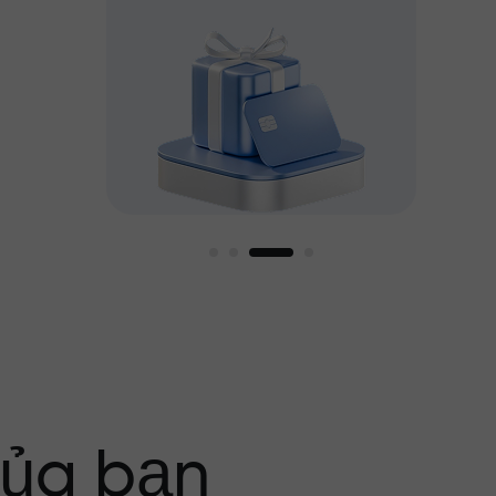
g tôi
của bạn