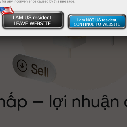
y for any inconvenience caused by this message.
ể
hấp — lợi nhuận
ới