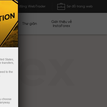
Khởi động WebTrader
Sơ đồ trang web
Giới thiệu về
n dịch
Thư giãn
InstaForex
rex
ted States,
 transfers,
ceed to the
.
ou choose
 anyway.