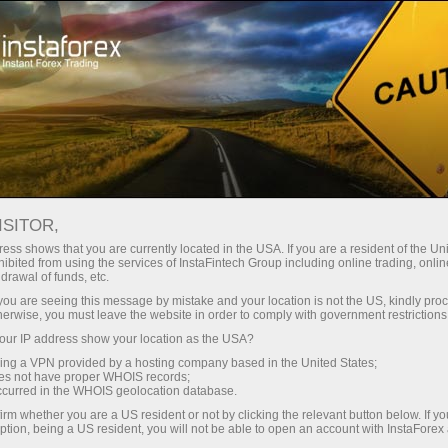
n ngay lập tức
Tải nền tảng giao dịch Metatrader
Dành cho nhà
o người mới
Dành cho đối tác
Các chiế
bắt đầu
đầu tư
staFo
ISITOR,
ess shows that you are currently located in the USA. If you are a resident of the Uni
ibited from using the services of InstaFintech Group including online trading, online
drawal of funds, etc.
k you are seeing this message by mistake and your location is not the US, kindly pro
herwise, you must leave the website in order to comply with government restrictions
ur IP address show your location as the USA?
sing a VPN provided by a hosting company based in the United States;
oes not have proper WHOIS records;
occurred in the WHOIS geolocation database.
irm whether you are a US resident or not by clicking the relevant button below. If y
ption, being a US resident, you will not be able to open an account with InstaForex