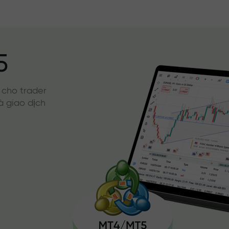
5
 cho trader
à giao dịch