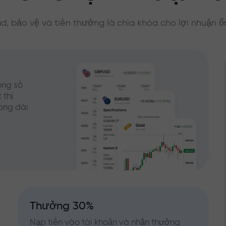
d, bảo vệ và tiền thưởng là chìa khóa cho lợi nhuận ổ
ong số
 thị
rong dài
Thưởng 30%
Nạp tiền vào tài khoản và nhận thưởng