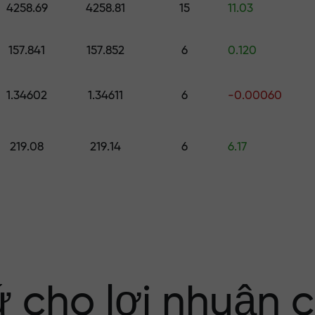
4258.69
4258.81
15
11.03
ố
157.841
157.852
6
0.120
ới $1,500
1.34602
1.34611
6
-0.00060
ng rủi ro — chún
219.08
219.14
6
6.17
nhuận của bạn
i X1000 — hệ số
 trên thị trường
ứ cho lợi nhuận 