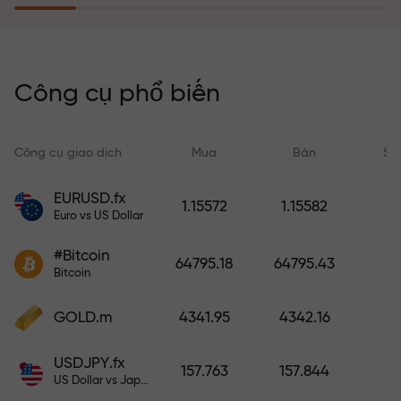
lần nạp tiền.
Chương trình bảo hiểm rủi ro sẽ
hoàn trả thua lỗ và đảm bảo nhân
Công cụ phổ biến
ba lợi nhuận trong vòng 6 tháng.
Giao dịch an tâm — vốn của bạn
được bảo vệ!
Công cụ giao dịch
Mua
Bán
Sp
EURUSD.fx
1.15572
1.15582
Euro vs US Dollar
Nạp tiền và nhận thưởng gấp
1.000 lần số tiền nạp. X1000 không
#Bitcoin
64795.18
64795.43
phải lỗi đánh máy. Số tiền nạp
Bitcoin
càng lớn, hệ số nhân càng cao.
GOLD.m
4341.95
4342.16
USDJPY.fx
157.763
157.844
US Dollar vs Japanese Yen