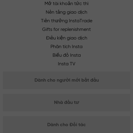
Mở tài khoản tức thì
Nền tảng giao dịch
Tiền thưởng InstaTrade
Gifts for replenishment
Điều kiện giao dịch
Phân tích Insta
Biểu đồ Insta
Insta TV
Dành cho người mới bắt đầu
Nhà đầu tư
Dành cho Đối tác