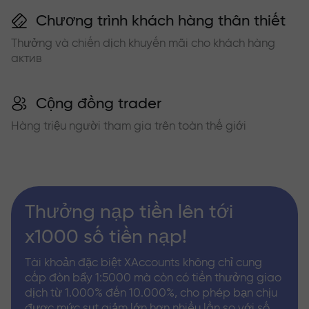
Chương trình khách hàng thân thiết
Thưởng và chiến dịch khuyến mãi cho khách hàng
актив
Cộng đồng trader
Hàng triệu người tham gia trên toàn thế giới
Thưởng nạp tiền lên tới
x1000 số tiền nạp!
Tài khoản đặc biệt XAccounts không chỉ cung
cấp đòn bẩy 1:5000 mà còn có tiền thưởng giao
dịch từ 1.000% đến 10.000%, cho phép bạn chịu
được mức sụt giảm lớn hơn nhiều lần so với số