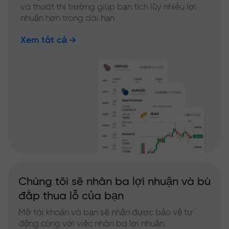
và thoát thị trường giúp bạn tích lũy nhiều lợi
nhuận hơn trong dài hạn
Xem tất cả
Chúng tôi sẽ nhân ba lợi nhuận và bù
đắp thua lỗ của bạn
Mở tài khoản và bạn sẽ nhận được bảo vệ tự
động cùng với việc nhân ba lợi nhuận.