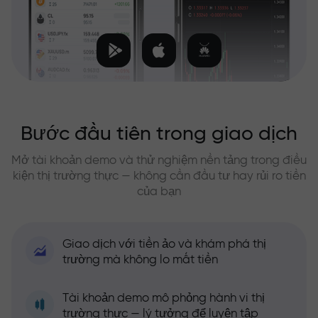
Bước đầu tiên trong giao dịch
Mở tài khoản demo và thử nghiệm nền tảng trong điều
kiện thị trường thực — không cần đầu tư hay rủi ro tiền
của bạn
Giao dịch với tiền ảo và khám phá thị
trường mà không lo mất tiền
Tài khoản demo mô phỏng hành vi thị
trường thực — lý tưởng để luyện tập