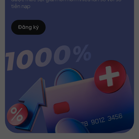
tiền nạp
Đăng ký