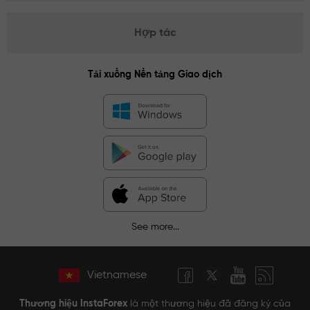
Hợp tác
Tải xuống Nền tảng Giao dịch
See more...
Vietnamese
Thương hiệu InstaForex
là một thương hiệu đã đăng ký của