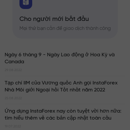
Cho người mới bắt đầu
Mọi thứ bạn cần để giao dịch thành công
Ngày 6 tháng 9 - Ngày Lao động ở Hoa Kỳ và
Canada
29.08.2022
Tạp chí IIM của Vương quốc Anh gọi InstaForex
Nhà Môi giới Ngoại hối Tốt nhất năm 2022
25.08.2022
Ứng dụng InstaForex nay còn tuyệt vời hơn nữa:
tìm hiểu thêm về các bản cập nhật toàn cầu
19.07.2022