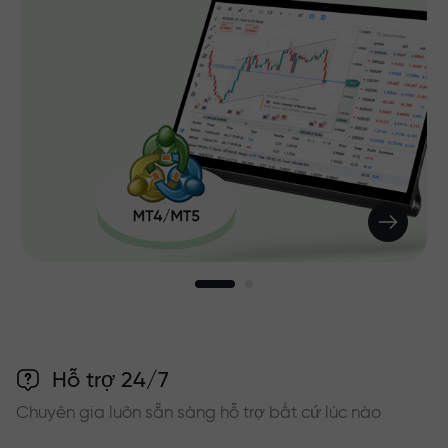
Hỗ trợ 24/7
Chuyên gia luôn sẵn sàng hỗ trợ bất cứ lúc nào