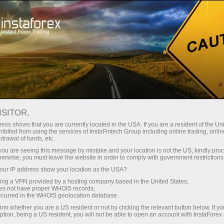
Spread cực thấp — lợi nhuận cao
ISITOR,
ess shows that you are currently located in the USA. If you are a resident of the Uni
Thưởng 30%
ibited from using the services of InstaFintech Group including online trading, online
Với InstaForex, bạn được tiếp cận
drawal of funds, etc.
những điều kiện cạnh tranh thực
cho mỗi lần nạp tiền
k you are seeing this message by mistake and your location is not the US, kindly pro
sự: đòn bẩy lên tới 1:5000, spread
herwise, you must leave the website in order to comply with government restrictions
và hoa hồng tốt nhất trên thị
ur IP address show your location as the USA?
Tốc độ
trường, cùng điều kiện thuận lợi để
sing a VPN provided by a hosting company based in the United States;
giao dịch cổ phiếu và chỉ số.
oes not have proper WHOIS records;
trong giao dịch và trên đường đua
occurred in the WHOIS geolocation database.
irm whether you are a US resident or not by clicking the relevant button below. If y
ption, being a US resident, you will not be able to open an account with InstaForex
Jackpot quà tặng cá nhân của bạn
Chúng tôi đã phát triển hệ thống