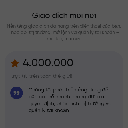
Giao dịch mọi nơi
Nền tảng giao dịch đa năng trên điện thoại của bạn.
Theo dõi thị trường, mở lệnh và quản lý tài khoản —
mọi lúc, mọi nơi.
4.000.000
lượt tải trên toàn thế giới!
Chúng tôi phát triển ứng dụng để
bạn có thể nhanh chóng đưa ra
quyết định, phân tích thị trường và
quản lý tài khoản