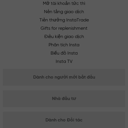
Mở tài khoản tức thì
Nền tảng giao dịch
Tiền thưởng InstaTrade
Gifts for replenishment
Điều kiện giao dịch
Phân tích Insta
Biểu đồ Insta
Insta TV
Dành cho người mới bắt đầu
Nhà đầu tư
Dành cho Đối tác