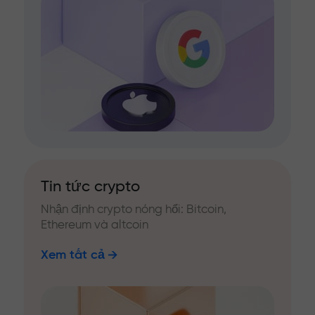
Tin tức crypto
Nhận định crypto nóng hổi: Bitcoin,
Ethereum và altcoin
Xem tất cả