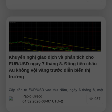
Khuyến nghị giao dịch và phân tích cho
EUR/USD ngày 7 tháng 8. Đồng tiền châu
Âu không vội vàng trước diễn biến thị
trường
Cặp tiền tệ EUR/USD vào thứ Năm, ngày 6 tháng 8, một
Paolo Greco
lần nữa không thể tiếp tục đà tăng và đã quay đầu giảm.
957
04:32 2026-08-07 UTC+2
Đã có sự củng