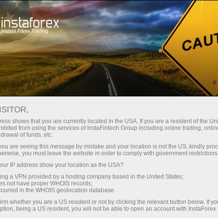
Dành cho Nhà giao dịch
Phân tích Forex
Đánh giá phân tích
Trading plan
ISITOR,
ess shows that you are currently located in the USA. If you are a resident of the Uni
ibited from using the services of InstaFintech Group including online trading, online
10.04.2026 04:09 AM
drawal of funds, etc.
Khuyến nghị giao dịch và phân tích cho
k you are seeing this message by mistake and your location is not the US, kindly pro
herwise, you must leave the website in order to comply with government restrictions
GBP/USD ngày 10 tháng 4. Tâm lý bi
ur IP address show your location as the USA?
quan đã chuyển sang lạc quan
sing a VPN provided by a hosting company based in the United States;
oes not have proper WHOIS records;
occurred in the WHOIS geolocation database.
irm whether you are a US resident or not by clicking the relevant button below. If y
Phân tích GBP/USD khung 5 phút
ption, being a US resident, you will not be able to open an account with InstaForex