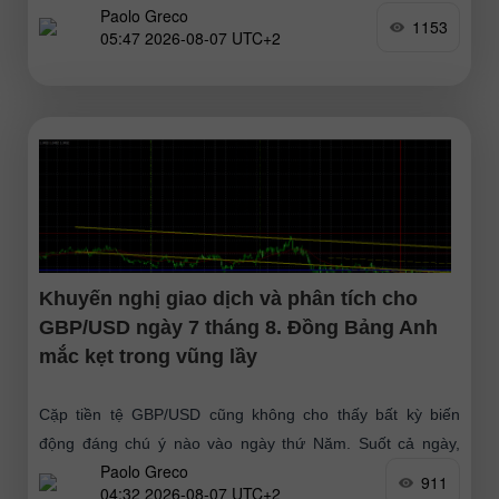
Paolo Greco
vĩ mô hay nền tảng
1153
05:47 2026-08-07 UTC+2
Khuyến nghị giao dịch và phân tích cho
GBP/USD ngày 7 tháng 8. Đồng Bảng Anh
mắc kẹt trong vũng lầy
Cặp tiền tệ GBP/USD cũng không cho thấy bất kỳ biến
động đáng chú ý nào vào ngày thứ Năm. Suốt cả ngày,
Paolo Greco
không có sự kiện hay số liệu
911
04:32 2026-08-07 UTC+2