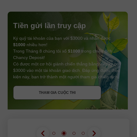
Tiền gửi lần truy cập
Ký quỹ tài khoản của bạn với $3000 và nhận được
$1000
nhiều hơn!
Trong Tháng 8 chúng tôi xổ
$1000
trong chiến dịch
Chancy Deposit!
Có được một cơ hội giành chiến thắng bằng việc ký quỹ
$3000 vào một tài khoản giao dịch. Đáp ứng được điều
kiện này, bạn trở thành một người tham gia chiến dịch.
NHẬN THƯỞNG
THAM GIA CUỘC THI
THAM GIA CUỘC THI
THAM GIA CUỘC THI