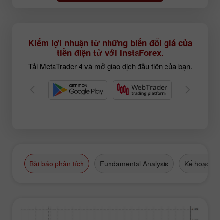
Kiếm lợi nhuận từ những biến đổi giá của
tiền điện tử với InstaForex.
Tải MetaTrader 4 và mở giao dịch đầu tiên của bạn.
Bài báo phân tích
Fundamental Analysis
Kế hoạch g