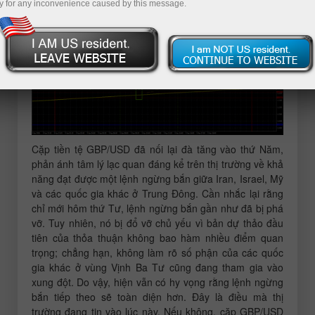
y for any inconvenience caused by this message.
Cặp tiền tệ GBP/USD đã nối lại đà tăng vào thứ Năm,
phản ánh tâm lý lạc quan đáng kể trên thị trường về khả
năng đạt được một lệnh ngừng bắn giữa Iran, Israel, Mỹ
và các quốc gia khác ở Trung Đông. Cần nhắc lại rằng
chỉ mới hôm thứ Tư, lệnh ngừng bắn gần như đã bị phá
vỡ. Tuy nhiên, nó bị đổ vỡ chủ yếu vì bản dự thảo đầu
tiên của thỏa thuận không bao hàm nhiều điểm quan
trọng; chẳng hạn, không làm rõ số phận của các quốc
gia khác ở vùng Vịnh Ba Tư cũng đang tham gia vào
xung đột. Do vậy, hiện vẫn có hy vọng rằng lệnh ngừng
bắn tiếp theo sẽ toàn diện hơn. Đây là điều mà thị
trường đang tin vào lúc này. Nếu không, cặp GBP/USD