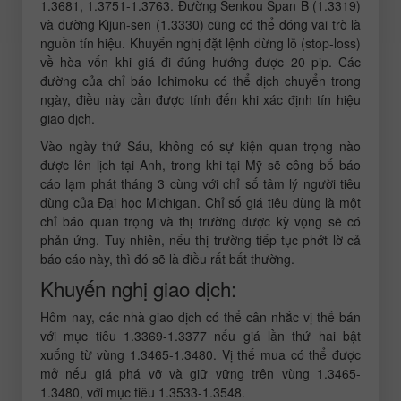
1.3681, 1.3751-1.3763. Đường Senkou Span B (1.3319)
và đường Kijun-sen (1.3330) cũng có thể đóng vai trò là
nguồn tín hiệu. Khuyến nghị đặt lệnh dừng lỗ (stop-loss)
về hòa vốn khi giá đi đúng hướng được 20 pip. Các
đường của chỉ báo Ichimoku có thể dịch chuyển trong
ngày, điều này cần được tính đến khi xác định tín hiệu
giao dịch.
Vào ngày thứ Sáu, không có sự kiện quan trọng nào
được lên lịch tại Anh, trong khi tại Mỹ sẽ công bố báo
cáo lạm phát tháng 3 cùng với chỉ số tâm lý người tiêu
dùng của Đại học Michigan. Chỉ số giá tiêu dùng là một
chỉ báo quan trọng và thị trường được kỳ vọng sẽ có
phản ứng. Tuy nhiên, nếu thị trường tiếp tục phớt lờ cả
báo cáo này, thì đó sẽ là điều rất bất thường.
Khuyến nghị giao dịch:
Hôm nay, các nhà giao dịch có thể cân nhắc vị thế bán
với mục tiêu 1.3369-1.3377 nếu giá lần thứ hai bật
xuống từ vùng 1.3465-1.3480. Vị thế mua có thể được
mở nếu giá phá vỡ và giữ vững trên vùng 1.3465-
1.3480, với mục tiêu 1.3533-1.3548.