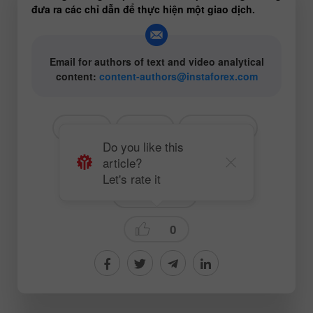
đưa ra các chỉ dẫn để thực hiện một giao dịch.
Email for authors of text and video analytical
content:
content-authors@instaforex.com
# GBP
# USD
# GBPUSD
Do you like this
article?
# COT (Cam kết của Thương nhân)
Let's rate it
Trading plan
0