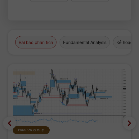
Bài báo phân tích
Fundamental Analysis
Kế hoạch g
Phân tích kỹ thuật