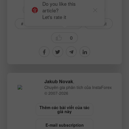
Do you like this
article?
# USD
# JPY
# USDJPY
Let's rate it
# Dành cho người mới bắt đầu
Forecast
0
Jakub Novak
,
Chuyên gia phân tích của InstaForex
© 2007-2026
Thêm các bài viết của tác
giả này
E-mail subscription