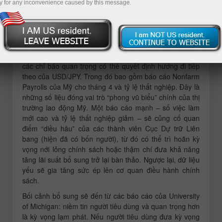
y for any inconvenience caused by this message.
MACD vừa mới bắt đầu di chuyển đi xuống từ đường 0,
qua đó xác nhận một điểm vào lệnh hợp lệ để bán đồng
USD. Tuy nhiên, sau đó không xuất hiện đà giảm đáng
kể nào của cặp tỷ giá.
Trong vài giờ tới, thị trường sẽ dồn toàn bộ sự chú ý vào
các chỉ báo quan trọng có thể quyết định hướng đi tiếp
theo của USD/JPY. Trong đó bao gồm báo cáo Nonfarm
Payrolls của Mỹ cho tháng 4 và tỷ lệ thất nghiệp. Đây là
những số liệu đóng vai trò “phong vũ biểu” chính của thị
trường lao động Mỹ. Một báo cáo mạnh – số việc làm
mới cao và tỷ lệ thất nghiệp giảm – sẽ củng cố quan
điểm “diều hâu” của các thành viên Cục Dự trữ Liên
bang (hiện đã có bốn người), từ đó có thể trì hoãn kỳ
vọng nới lỏng chính sách hoặc thậm chí đưa khả năng
tăng lãi suất bổ sung trở lại bàn thảo. Ngược lại, dữ liệu
yếu sẽ gia tăng sức ép lên cơ quan điều hành chính
sách.
Bối cảnh bổ sung sẽ đến từ các báo cáo của University
of Michigan: niềm tin người tiêu dùng và quan trọng hơn
là kỳ vọng lạm phát. Nếu người tiêu dùng đưa kỳ vọng