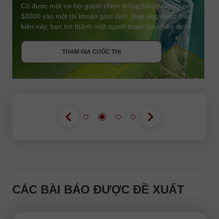
Có được một cơ hội giành chiến thắng bằng việc ký quỹ
$3000 vào một tài khoản giao dịch. Đáp ứng được điều
kiện này, bạn trở thành một người tham gia chiến dịch.
NHẬN THƯỞNG
THAM GIA CUỘC THI
THAM GIA CUỘC THI
THAM GIA CUỘC THI
CÁC BÀI BÁO ĐƯỢC ĐỀ XUẤT