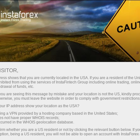
Dành cho Nhà giao dịch
Phân tích Forex
Đánh giá phân tích
Forecast
ISITOR,
ess shows that you are currently located in the USA. If you are a resident of the Uni
ibited from using the services of InstaFintech Group including online trading, online
08.05.2026 01:03 PM
drawal of funds, etc.
USD/JPY: Mẹo dành cho nhà giao dịch
k you are seeing this message by mistake and your location is not the US, kindly pro
herwise, you must leave the website in order to comply with government restrictions
mới bắt đầu ngày 8/5 (Phiên Mỹ)
ur IP address show your location as the USA?
sing a VPN provided by a hosting company based in the United States;
oes not have proper WHOIS records;
occurred in the WHOIS geolocation database.
Xem xét giao dịch và tư vấn giao dịch với đồng Yên Nhật
irm whether you are a US resident or not by clicking the relevant button below. If y
ption, being a US resident, you will not be able to open an account with InstaForex
Đợt kiểm tra mức giá 156,72 diễn ra đúng lúc chỉ báo