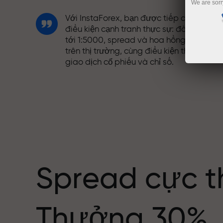
We are sorr
Với InstaForex, bạn được tiếp cận những
điều kiện cạnh tranh thực sự: đòn bẩy lên
tới 1:5000, spread và hoa hồng tốt nhất
trên thị trường, cùng điều kiện thuận lợi đ
giao dịch cổ phiếu và chỉ số.
Chúng tôi đã phát triển hệ thống thưởng
giúp giao dịch hấp dẫn hơn. Mỗi khách
ng giới
hàng InstaForex có thể nhận thưởng lên
tới 30% tiền nạp và tận dụng các chương
trình khuyến mãi và ưu đãi đặc biệt khác.
Spread cực t
Tốc độ trên đường đua và tốc độ giao
Thưởng 30%
dịch có cùng giá trị. Aleš Loprais mang
tinh thần quyết tâm và kỷ luật vào thế gi