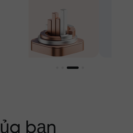
g tôi
của bạn