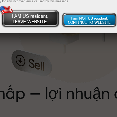
y for any inconvenience caused by this message.
ể
hấp — lợi nhuận
ới