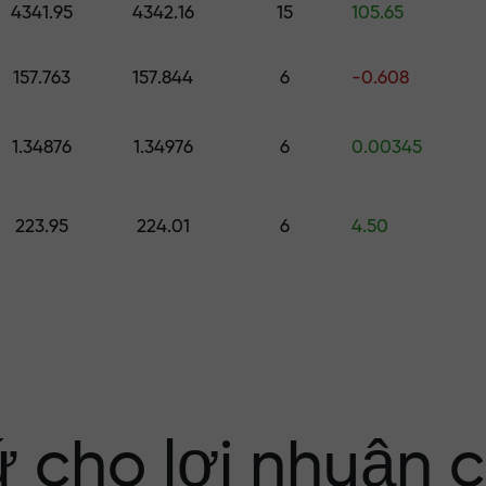
4341.95
4342.16
15
105.65
ố
157.763
157.844
6
-0.608
ới $1,500
1.34876
1.34976
6
0.00345
ng rủi ro — chún
223.95
224.01
6
4.50
nhuận của bạn
i X1000 — hệ số
 trên thị trường
ứ cho lợi nhuận 