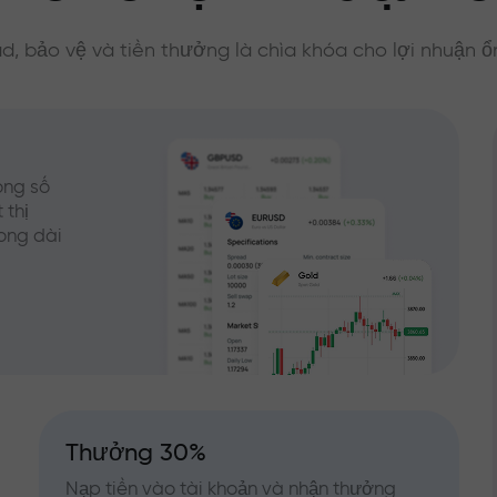
d, bảo vệ và tiền thưởng là chìa khóa cho lợi nhuận ổ
ong số
 thị
rong dài
Thưởng 30%
Nạp tiền vào tài khoản và nhận thưởng