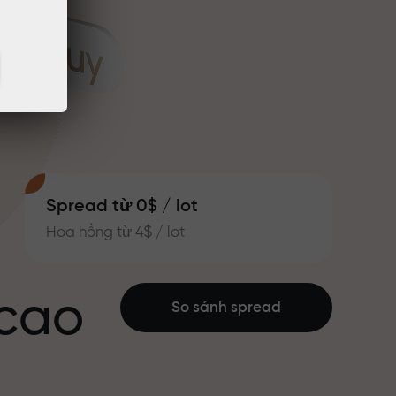
Spread từ 0$ / lot
Hoa hồng từ 4$ / lot
 cao
So sánh spread