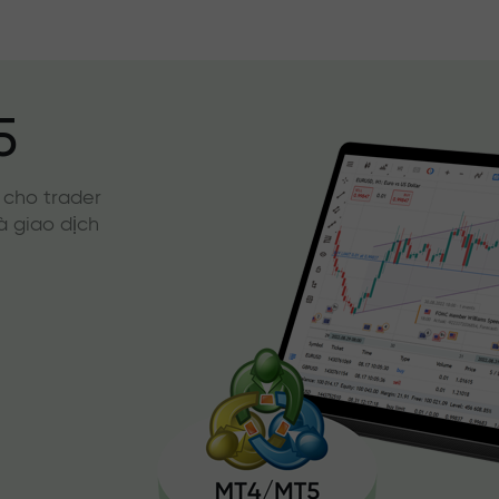
5
 cho trader
à giao dịch