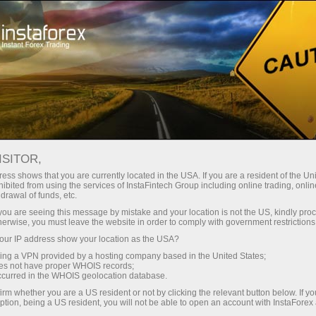
n ngay lập tức
Tải nền tảng giao dịch Metatrader
Dành cho nhà
o người mới
Dành cho đối tác
Các chiế
bắt đầu
đầu tư
staFo
ISITOR,
ess shows that you are currently located in the USA. If you are a resident of the Uni
ibited from using the services of InstaFintech Group including online trading, online
drawal of funds, etc.
k you are seeing this message by mistake and your location is not the US, kindly pro
herwise, you must leave the website in order to comply with government restrictions
ur IP address show your location as the USA?
sing a VPN provided by a hosting company based in the United States;
oes not have proper WHOIS records;
occurred in the WHOIS geolocation database.
irm whether you are a US resident or not by clicking the relevant button below. If y
ption, being a US resident, you will not be able to open an account with InstaForex