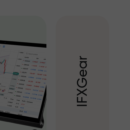
r
a
e
G
X
F
I