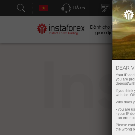
Hỗ trợ
Mở tài khoả
Dành cho Nhà
Ch
giao dịch
In
DEAR V
Your IP addr
you are proh
deposit/with
If you thin
website. Ot
Why does yo
- you are u
- your IP d
- an error 
Please conf
the wrong o