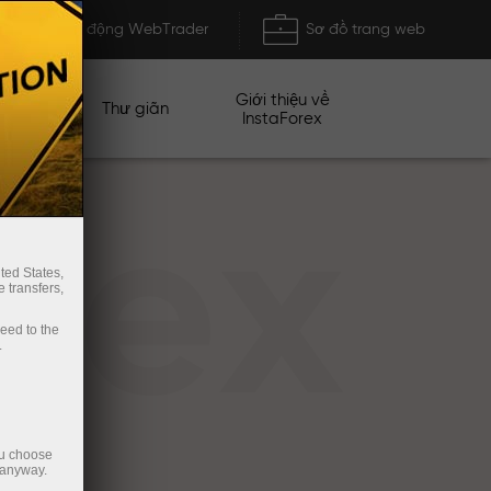
Khởi động WebTrader
Sơ đồ trang web
Giới thiệu về
n dịch
Thư giãn
InstaForex
rex
ted States,
 transfers,
ceed to the
.
ou choose
 anyway.