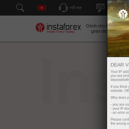
Hỗ trợ
Mở tài khoả
Dành cho Nhà
Ch
giao dịch
In
DEAR V
Your IP addr
you are proh
deposit/with
If you thin
website. Ot
Why does yo
- you are u
- your IP d
- an error 
Please conf
the wrong o