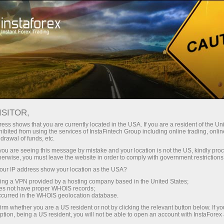
n ngay lập tức
Tải nền tảng giao dịch Metatrader
Dành cho nhà
o người mới
Dành cho đối tác
Các chiế
bắt đầu
đầu tư
staFo
ISITOR,
ess shows that you are currently located in the USA. If you are a resident of the Uni
ibited from using the services of InstaFintech Group including online trading, online
drawal of funds, etc.
k you are seeing this message by mistake and your location is not the US, kindly pro
herwise, you must leave the website in order to comply with government restrictions
ur IP address show your location as the USA?
sing a VPN provided by a hosting company based in the United States;
oes not have proper WHOIS records;
occurred in the WHOIS geolocation database.
irm whether you are a US resident or not by clicking the relevant button below. If y
ption, being a US resident, you will not be able to open an account with InstaForex