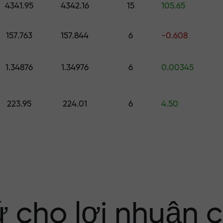
4341.95
4342.16
15
105.65
ố
157.763
157.844
6
-0.608
ới $1,500
1.34876
1.34976
6
0.00345
ng rủi ro — chún
223.95
224.01
6
4.50
nhuận của bạn
i X1000 — hệ số
 trên thị trường
ứ cho lợi nhuận 