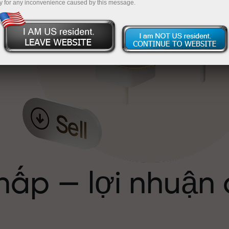
y for any inconvenience caused by this message.
ể
hấp — lợi nhuận
ới