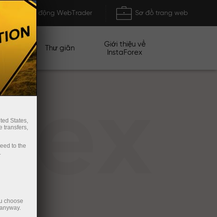
Khởi động WebTrader
Sơ đồ trang web
Giới thiệu về
n dịch
Thư giãn
InstaForex
rex
ted States,
 transfers,
ceed to the
.
ou choose
 anyway.