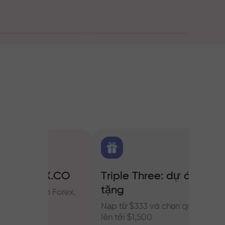
g
FX.CO
Triple Three: dự án quà
Thưở
ủa
tặng
o Forex,
Tham g
InstaFo
Nạp từ $333 và chọn quà trị giá
của bạ
lên tới $1,500