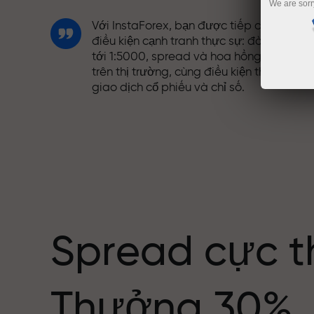
We are sorr
Với InstaForex, bạn được tiếp cận những
điều kiện cạnh tranh thực sự: đòn bẩy lên
tới 1:5000, spread và hoa hồng tốt nhất
trên thị trường, cùng điều kiện thuận lợi đ
giao dịch cổ phiếu và chỉ số.
Chúng tôi đã phát triển hệ thống thưởng
giúp giao dịch hấp dẫn hơn. Mỗi khách
ng giới
hàng InstaForex có thể nhận thưởng lên
tới 30% tiền nạp và tận dụng các chương
trình khuyến mãi và ưu đãi đặc biệt khác.
Spread cực t
Tốc độ trên đường đua và tốc độ giao
Thưởng 30%
dịch có cùng giá trị. Aleš Loprais mang
tinh thần quyết tâm và kỷ luật vào thế gi