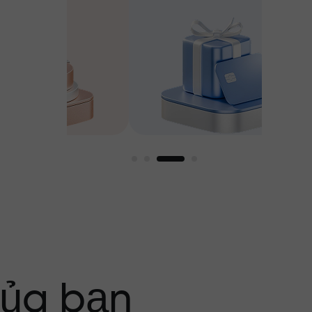
g tôi
của bạn