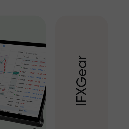
r
a
e
G
X
F
I