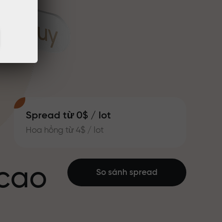
Spread từ 0$ / lot
Hoa hồng từ 4$ / lot
 cao
So sánh spread