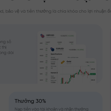
d, bảo vệ và tiền thưởng là chìa khóa cho lợi nhuận ổ
ong số
 thị
rong dài
Thưởng 30%
Nạp tiền vào tài khoản và nhận thưởng