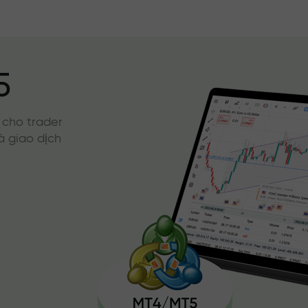
5
 cho trader
à giao dịch