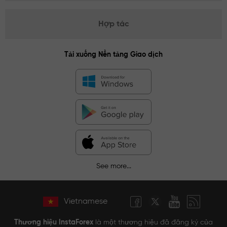
Hợp tác
Tải xuống Nền tảng Giao dịch
See more...
Vietnamese
Thương hiệu InstaForex
là một thương hiệu đã đăng ký của