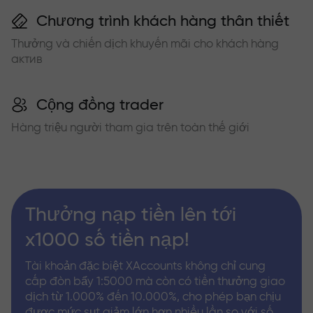
Chương trình khách hàng thân thiết
Thưởng và chiến dịch khuyến mãi cho khách hàng
актив
Cộng đồng trader
Hàng triệu người tham gia trên toàn thế giới
Thưởng nạp tiền lên tới
x1000 số tiền nạp!
Tài khoản đặc biệt XAccounts không chỉ cung
cấp đòn bẩy 1:5000 mà còn có tiền thưởng giao
dịch từ 1.000% đến 10.000%, cho phép bạn chịu
được mức sụt giảm lớn hơn nhiều lần so với số