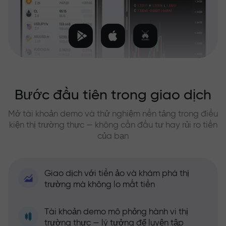
Bước đầu tiên trong giao dịch
Mở tài khoản demo và thử nghiệm nền tảng trong điều
kiện thị trường thực — không cần đầu tư hay rủi ro tiền
của bạn
Giao dịch với tiền ảo và khám phá thị
trường mà không lo mất tiền
Tài khoản demo mô phỏng hành vi thị
trường thực — lý tưởng để luyện tập