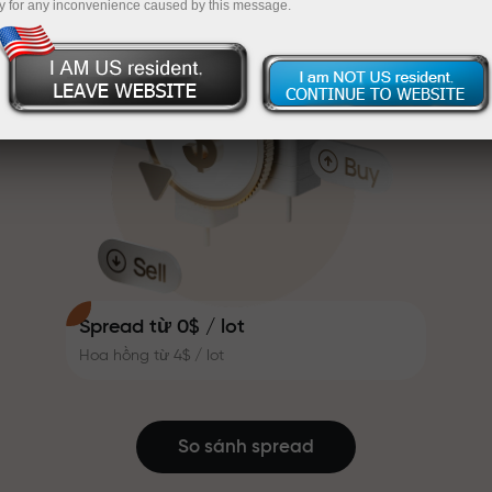
y for any inconvenience caused by this message.
thưởng giúp giao dịch hấp dẫn
InstaForex
Nạp $333 — chọn quà trị giá lên tới $1,500
hơn. Mỗi khách hàng InstaForex có
thể nhận thưởng lên tới 30% tiền
nạp và tận dụng các chương trình
Giao dịch không rủi ro — chúng tôi
khuyến mãi và ưu đãi đặc biệt
đảm bảo lợi nhuận của bạn
khác.
Tốc độ trên đường đua và tốc độ
Thưởng lên tới X1000 — hệ số nhân
giao dịch có cùng giá trị. Aleš
lớn nhất trên thị trường
Loprais mang tinh thần quyết tâm
và kỷ luật vào thế giới giao dịch,
với vai trò đối tác truyền cảm hứng
giúp khách hàng đạt được những
Spread từ 0$ / lot
mục tiêu tham vọng.
Hoa hồng từ 4$ / lot
Chúng tôi tặng quà thật, không
phải bonus hay mã khuyến mãi.
Mỗi khách hàng InstaForex có thể
So sánh spread
nhận iPhone, MacBook hoặc
chuyến du lịch mơ ước chỉ với một