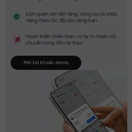
Làm quen với nền tảng, công cụ và chức
năng theo tốc độ của riêng bạn.
Hoàn thiện chiến lược và tự tin trước khi
chuyển sang đầu tư thực.
Mở tài khoản demo