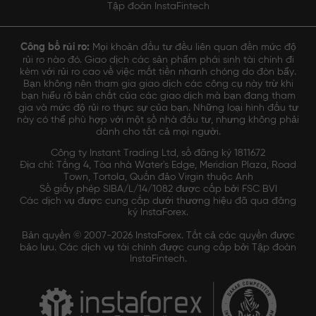
Tập đoàn InstaFintech
Công bố rủi ro:
Mọi khoản đầu tư đều liên quan đến mức độ
rủi ro nào đó. Giao dịch các sản phẩm phái sinh tài chính đi
kèm với rủi ro cao về việc mất tiền nhanh chóng do đòn bẩy.
Bạn không nên tham gia giao dịch các công cụ này trừ khi
bạn hiểu rõ bản chất của các giao dịch mà bạn đang tham
gia và mức độ rủi ro thực sự của bạn. Những loại hình đầu tư
này có thể phù hợp với một số nhà đầu tư, nhưng không phải
dành cho tất cả mọi người.
Công ty Instant Trading Ltd, số đăng ký 1811672
Địa chỉ: Tầng 4, Tòa nhà Water's Edge, Meridian Plaza, Road
Town, Tortola, Quần đảo Virgin thuộc Anh
Số giấy phép SIBA/L/14/1082 được cấp bởi FSC BVI
Các dịch vụ được cung cấp dưới thương hiệu đã qua đăng
ký InstaForex.
Bản quyền © 2007-2026 InstaForex. Tất cả các quyền được
bảo lưu. Các dịch vụ tài chính được cung cấp bởi Tập đoàn
InstaFintech.