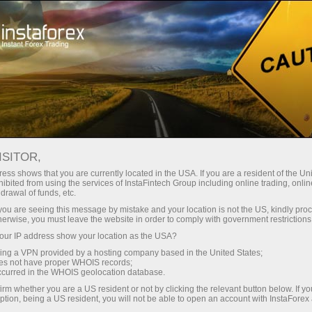
Dành cho Nhà giao dịch
Phân tích Forex
Đánh giá phân tích
Trading plan
ISITOR,
ess shows that you are currently located in the USA. If you are a resident of the Uni
ibited from using the services of InstaFintech Group including online trading, online
12.05.2026 06:17 AM
drawal of funds, etc.
Cách giao dịch cặp tiền tệ GBP/USD
k you are seeing this message by mistake and your location is not the US, kindly pro
herwise, you must leave the website in order to comply with government restrictions
vào ngày 12 tháng 5? Mẹo đơn giản và
ur IP address show your location as the USA?
phân tích giao dịch cho người mới bắt
sing a VPN provided by a hosting company based in the United States;
oes not have proper WHOIS records;
đầu
occurred in the WHOIS geolocation database.
irm whether you are a US resident or not by clicking the relevant button below. If y
ption, being a US resident, you will not be able to open an account with InstaForex