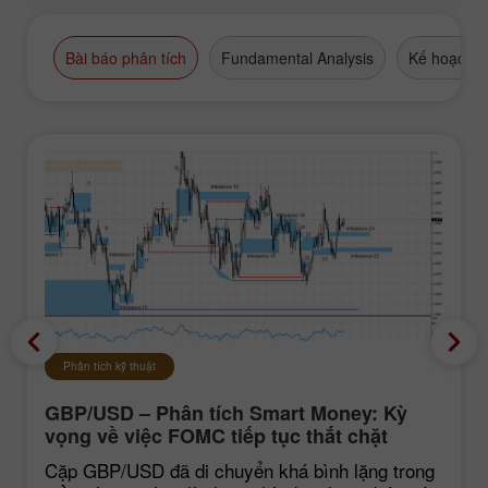
Bài báo phân tích
Fundamental Analysis
Kế hoạch g
Phân tích kỹ thuật
GBP/USD – Phân tích Smart Money: Kỳ
vọng về việc FOMC tiếp tục thắt chặt
chính sách vẫn ở mức thấp
Cặp GBP/USD đã di chuyển khá bình lặng trong