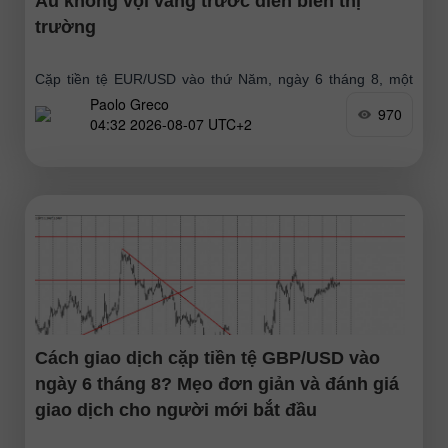
Âu không vội vàng trước diễn biến thị
trường
Cặp tiền tệ EUR/USD vào thứ Năm, ngày 6 tháng 8, một
Paolo Greco
lần nữa không thể tiếp tục đà tăng và đã quay đầu giảm.
970
04:32 2026-08-07 UTC+2
Đã có sự củng
Cách giao dịch cặp tiền tệ GBP/USD vào
ngày 6 tháng 8? Mẹo đơn giản và đánh giá
giao dịch cho người mới bắt đầu