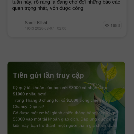
tuần này, rõ ràng là đang chờ đợi những báo cáo
quan trọng nhất, vốn được công
Samir Klishi
1683
19:43 2026-08-07 +02:00
Tiền gửi lần truy cập
Ký quỹ tài khoản của bạn với $3000 và nhận được
$1000
nhiều hơn!
Trong Tháng 8 chúng tôi xổ
$1000
trong chiến dịch
Chancy Deposit!
Có được một cơ hội giành chiến thắng bằng việc ký quỹ
$3000 vào một tài khoản giao dịch. Đáp ứng được điều
kiện này, bạn trở thành một người tham gia chiến dịch.
NHẬN THƯỞNG
THAM GIA CUỘC THI
THAM GIA CUỘC THI