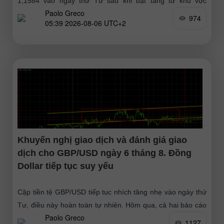
1,1584 vào ngày thứ Tư sau khi bật tăng từ khu vực
Paolo Greco
1,1461–1,1474 và hoàn tất giai đoạn
974
05:39 2026-08-06 UTC+2
Khuyến nghị giao dịch và đánh giá giao
dịch cho GBP/USD ngày 6 tháng 8. Đồng
Dollar tiếp tục suy yếu
Cặp tiền tệ GBP/USD tiếp tục nhích tăng nhẹ vào ngày thứ
Tư, điều này hoàn toàn tự nhiên. Hôm qua, cả hai báo cáo
Paolo Greco
từ Mỹ (vốn dĩ cũng
1127