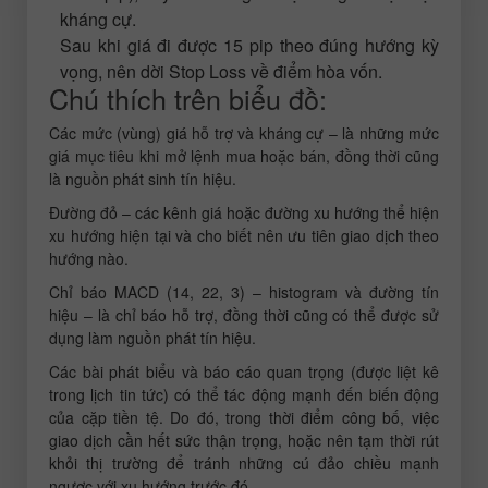
kháng cự.
Sau khi giá đi được 15 pip theo đúng hướng kỳ
vọng, nên dời Stop Loss về điểm hòa vốn.
Chú thích trên biểu đồ:
Các mức (vùng) giá hỗ trợ và kháng cự – là những mức
giá mục tiêu khi mở lệnh mua hoặc bán, đồng thời cũng
là nguồn phát sinh tín hiệu.
Đường đỏ – các kênh giá hoặc đường xu hướng thể hiện
xu hướng hiện tại và cho biết nên ưu tiên giao dịch theo
hướng nào.
Chỉ báo MACD (14, 22, 3) – histogram và đường tín
hiệu – là chỉ báo hỗ trợ, đồng thời cũng có thể được sử
dụng làm nguồn phát tín hiệu.
Các bài phát biểu và báo cáo quan trọng (được liệt kê
trong lịch tin tức) có thể tác động mạnh đến biến động
của cặp tiền tệ. Do đó, trong thời điểm công bố, việc
giao dịch cần hết sức thận trọng, hoặc nên tạm thời rút
khỏi thị trường để tránh những cú đảo chiều mạnh
ngược với xu hướng trước đó.