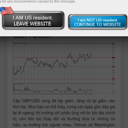
y for any inconvenience caused by this message.
Phân tích các giao dịch ngày thứ
Hai:
BIỂU ĐỒ 1 GIỜ CẶP
GBP/USD:
Cặp GBP/USD cũng đã kịp giảm, tăng rồi lại giảm vào
thứ Hai. Như bạn có thể thấy, trong vài ngày gần đây giá
lại đi ngang; thị trường chỉ phản ứng với tin tức địa chính
trị, vốn liên tục thay đổi và thường đưa ra những tín
hiệu, xu hướng trái ngược nhau. Tehran và Washington