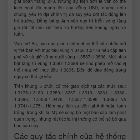
giai đoạn tháng 2–3. Những sự kiện đơn lẻ vẫn có thể
kích hoạt đà mạnh lên của đồng USD, nhưng nhìn
chung, yếu tố địa chính trị đã suy yếu bớt tác động lên
thị trường. Đồng bảng Anh vẫn duy trì triển vọng tăng
giá rất tốt nếu xét theo xu hướng trên khung ngày và
tuần.
Vào thứ Ba, các nhà giao dịch mới có thể cân nhắc mở
vị thế bán với mục tiêu vùng 1.3456-1.3476 nếu cặp tiền
phá vỡ và giữ vững dưới vùng 1.3587-1.3598. Một nhịp
bật tăng từ vùng 1.3587-1.3598 sẽ cho phép mở các vị
thế mua với mục tiêu 1.3695. Biên độ dao động trong
ngày có thể lại yếu.
Trên khung 5 phút, có thể giao dịch tại các mức sau:
1.3175-1.3180, 1.3259-1.3267, 1.3319-1.3331, 1.3380-
1.3386, 1.3456-1.3476, 1.3587-1.3598, 1.3695 và
1.3741-1.3751. Hôm nay, lịch sự kiện tại Anh hoàn toàn
trống, trong khi tại Mỹ sẽ công bố một báo cáo lạm phát
quan trọng, nhưng rất tiếc là thị trường có thể sẽ bỏ qua
báo cáo này.
Các quy tắc chính của hệ thống