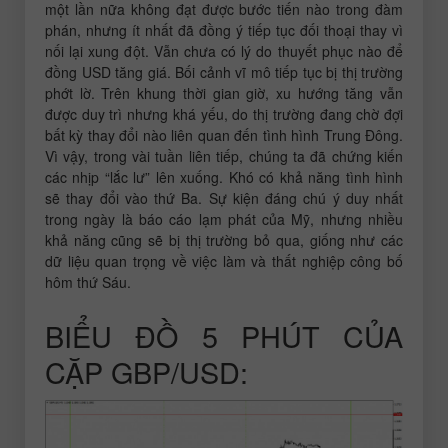
một lần nữa không đạt được bước tiến nào trong đàm
phán, nhưng ít nhất đã đồng ý tiếp tục đối thoại thay vì
nối lại xung đột. Vẫn chưa có lý do thuyết phục nào để
đồng USD tăng giá. Bối cảnh vĩ mô tiếp tục bị thị trường
phớt lờ. Trên khung thời gian giờ, xu hướng tăng vẫn
được duy trì nhưng khá yếu, do thị trường đang chờ đợi
bất kỳ thay đổi nào liên quan đến tình hình Trung Đông.
Vì vậy, trong vài tuần liên tiếp, chúng ta đã chứng kiến
các nhịp “lắc lư” lên xuống. Khó có khả năng tình hình
sẽ thay đổi vào thứ Ba. Sự kiện đáng chú ý duy nhất
trong ngày là báo cáo lạm phát của Mỹ, nhưng nhiều
khả năng cũng sẽ bị thị trường bỏ qua, giống như các
dữ liệu quan trọng về việc làm và thất nghiệp công bố
hôm thứ Sáu.
BIỂU ĐỒ 5 PHÚT CỦA
CẶP GBP/USD: