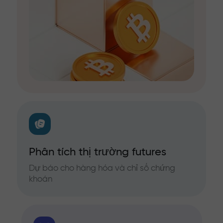
Phân tích thị trường futures
Dự báo cho hàng hóa và chỉ số chứng
khoán