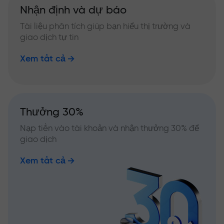
Nhận định và dự báo
Tài liệu phân tích giúp bạn hiểu thị trường và
giao dịch tự tin
Xem tất cả
Thưởng 30%
Nạp tiền vào tài khoản và nhận thưởng 30% để
giao dịch
Xem tất cả