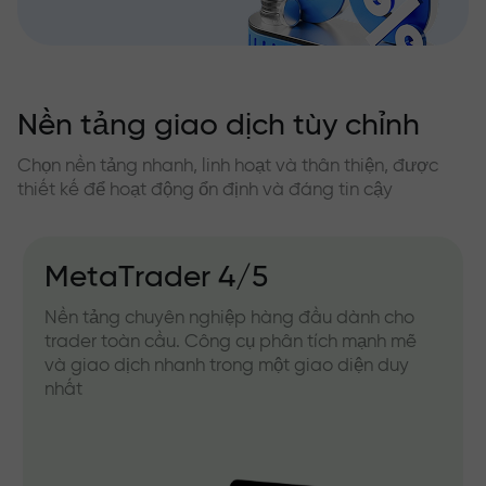
Nền tảng giao dịch tùy chỉnh
Chọn nền tảng nhanh, linh hoạt và thân thiện, được
thiết kế để hoạt động ổn định và đáng tin cậy
MetaTrader 4/5
Nền tảng chuyên nghiệp hàng đầu dành cho
trader toàn cầu. Công cụ phân tích mạnh mẽ
và giao dịch nhanh trong một giao diện duy
nhất