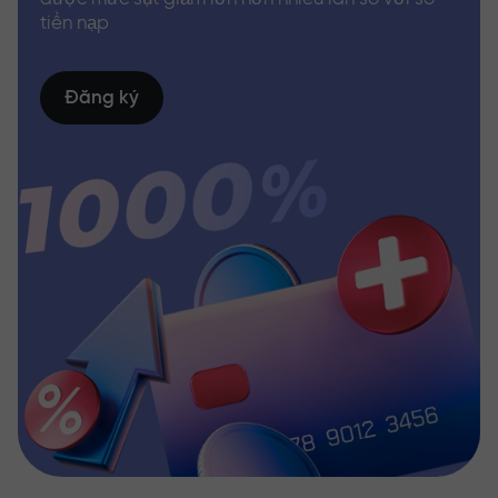
tiền nạp
Đăng ký