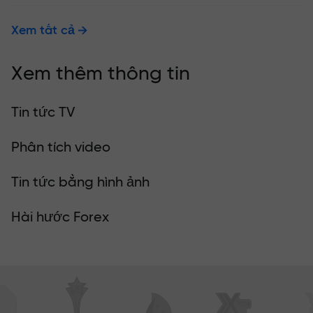
Xem tất cả
Xem thêm thông tin
Tin tức TV
Phân tích video
Tin tức bằng hình ảnh
Hài hước Forex