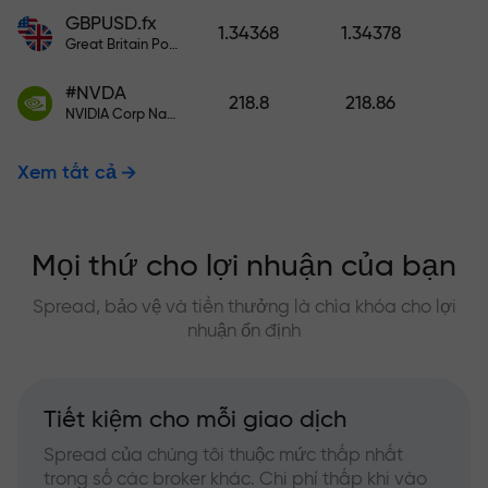
GBPUSD.fx
1.34368
1.34378
Great Britain Pound vs US Dollar
#NVDA
218.8
218.86
NVIDIA Corp Nasdaq Stock Exchange (Nasdaq) USD
Xem tất cả
Mọi thứ cho lợi nhuận của bạn
Spread, bảo vệ và tiền thưởng là chìa khóa cho lợi
nhuận ổn định
Tiết kiệm cho mỗi giao dịch
Spread của chúng tôi thuộc mức thấp nhất
trong số các broker khác. Chi phí thấp khi vào