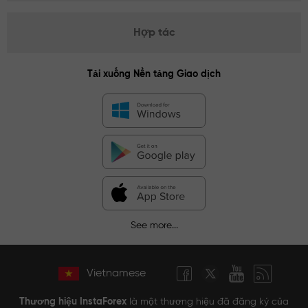
Hợp tác
Tải xuống Nền tảng Giao dịch
See more...
Vietnamese
Thương hiệu InstaForex
là một thương hiệu đã đăng ký của