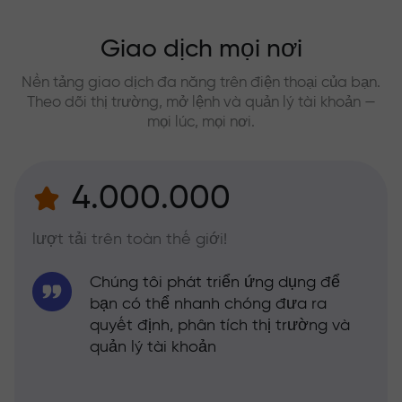
Giao dịch mọi nơi
Nền tảng giao dịch đa năng trên điện thoại của bạn.
Theo dõi thị trường, mở lệnh và quản lý tài khoản —
mọi lúc, mọi nơi.
4.000.000
lượt tải trên toàn thế giới!
Chúng tôi phát triển ứng dụng để
bạn có thể nhanh chóng đưa ra
quyết định, phân tích thị trường và
quản lý tài khoản