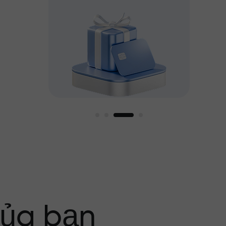
g tôi
của bạn