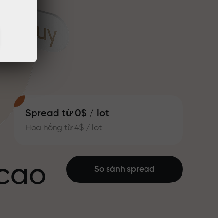
Spread từ 0$ / lot
Hoa hồng từ 4$ / lot
 cao
So sánh spread