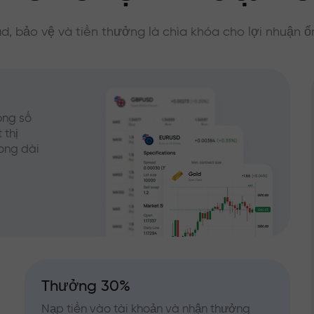
d, bảo vệ và tiền thưởng là chìa khóa cho lợi nhuận ổ
ong số
 thị
rong dài
Thưởng 30%
Nạp tiền vào tài khoản và nhận thưởng