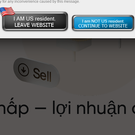
y for any inconvenience caused by this message.
ể
hấp — lợi nhuận
ới