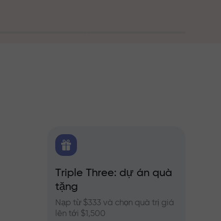
g
FX.CO
Triple Three: dự án quà
Thưở
ủa
tặng
o Forex,
Tham g
InstaFo
Nạp từ $333 và chọn quà trị giá
của bạ
lên tới $1,500