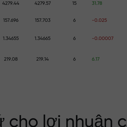
4279.44
4279.57
15
31.78
ố
157.696
157.703
6
-0.025
ới $1,500
1.34655
1.34665
6
-0.00007
ng rủi ro — chún
219.08
219.14
6
6.17
nhuận của bạn
i X1000 — hệ số
 trên thị trường
ứ cho lợi nhuận 