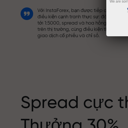
We are sorr
Với InstaForex, bạn được tiếp cận những
điều kiện cạnh tranh thực sự: đòn bẩy lên
tới 1:5000, spread và hoa hồng tốt nhất
trên thị trường, cùng điều kiện thuận lợi đ
giao dịch cổ phiếu và chỉ số.
Chúng tôi đã phát triển hệ thống thưởng
giúp giao dịch hấp dẫn hơn. Mỗi khách
ng giới
hàng InstaForex có thể nhận thưởng lên
tới 30% tiền nạp và tận dụng các chương
trình khuyến mãi và ưu đãi đặc biệt khác.
Spread cực t
Tốc độ trên đường đua và tốc độ giao
Thưởng 30%
dịch có cùng giá trị. Aleš Loprais mang
tinh thần quyết tâm và kỷ luật vào thế gi