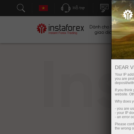
Hỗ trợ
Mở tài khoả
Dành cho Nhà
Ch
giao dịch
In
DEAR V
Your IP addr
you are proh
deposit/with
If you thin
website. Ot
Why does yo
- you are u
- your IP d
- an error 
Please conf
the wrong o