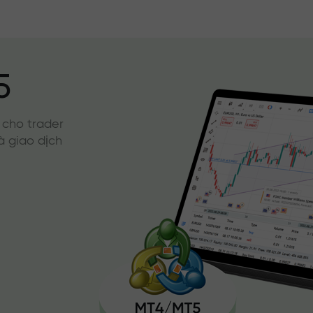
5
 cho trader
à giao dịch