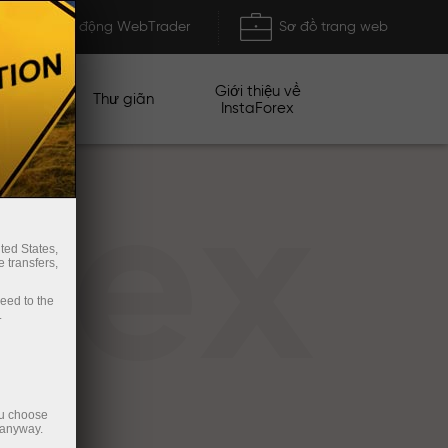
Khởi động WebTrader
Sơ đồ trang web
Giới thiệu về
n dịch
Thư giãn
InstaForex
rex
ted States,
 transfers,
ceed to the
.
ou choose
 anyway.