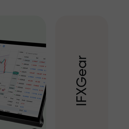
r
a
e
G
X
F
I