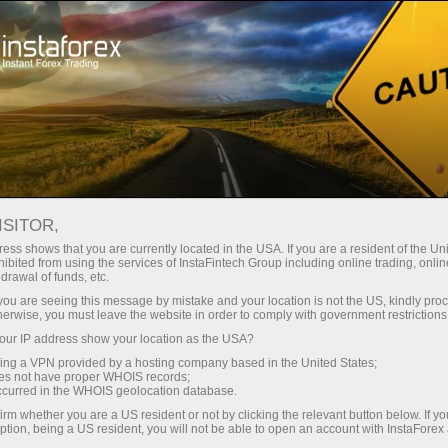
n ngay lập tức
Tải nền tảng giao dịch Metatrader
Dành cho nhà
o người mới
Dành cho đối tác
Các chiế
bắt đầu
đầu tư
staFo
ISITOR,
ess shows that you are currently located in the USA. If you are a resident of the Uni
ibited from using the services of InstaFintech Group including online trading, online
drawal of funds, etc.
k you are seeing this message by mistake and your location is not the US, kindly pro
herwise, you must leave the website in order to comply with government restrictions
ur IP address show your location as the USA?
sing a VPN provided by a hosting company based in the United States;
oes not have proper WHOIS records;
occurred in the WHOIS geolocation database.
irm whether you are a US resident or not by clicking the relevant button below. If y
ption, being a US resident, you will not be able to open an account with InstaForex