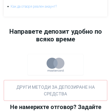
сметка
Как да отворя реален акаунт?
Как
да
отворя
демо
Направете депозит удобно по
сметка?
всяко време
Как
да
отворя
реален
акаунт?
Технически
въпроси
ДРУГИ МЕТОДИ ЗА ДЕПОЗИРАНЕ НА
Търговски
СРЕДСТВА
условия
Не намерихте отговор? Задайте