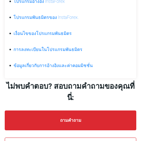
โปรแกรมอ้างอิง InstaForex
ของ
โปรแกรม
พันธมิตร
โปรแกรมพันธมิตรของ InstaForex.
เงื่อนไขของโปรแกรมพันธมิตร
โบนัส
การลงทะเบียนในโปรแกรมพันธมิตร
บริการ
จาก
ข้อมูลเกี่ยวกับการอ้างอิงและค่าคอมมิชชั่น
บริษัท
การ
ไม่พบคำตอบ? สอบถามคำถามของคุณที่
แข่งขัน
นี่:
คำถาม
ด้าน
ถามคำถาม
การ
เงิน