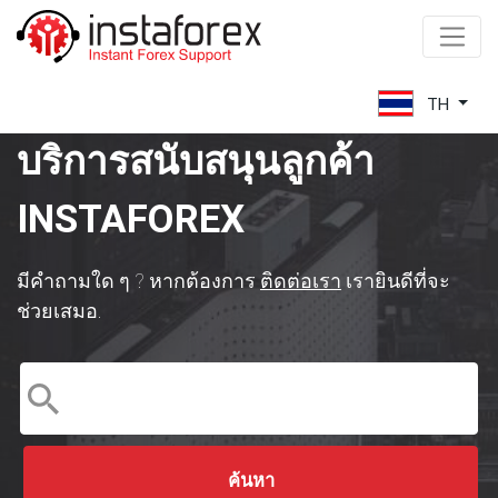
โปรแกรม
การ
TH
เป็น
หุ้น
บริการสนับสนุนลูกค้า
ส่วน
INSTAFOREX
ประเภท
ของ
โปรแกรม
มีคำถามใด ๆ ? หากต้องการ
ติดต่อเรา
เรายินดีที่จะ
พันธมิตร
ช่วยเสมอ.
โปรแกรม
พันธมิตร
ของ
InstaForex.
ข้อมูล
เกี่ยว
กับ
ค้นหา